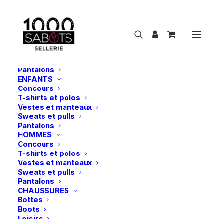
NOUVEAUTÉS
CAVALIER
FEMMES
Concours
T-shirts et polos
Vestes et manteaux
Sweats et pulls
Pantalons
ENFANTS
Concours
LeMieux | Résille Scrunchie Crystal –
T-shirts et polos
Noir/Brun
Vestes et manteaux
Sweats et pulls
Accueil
LeMieux | Résille Scrunchie Crystal – Noir/Brun
Pantalons
HOMMES
Concours
T-shirts et polos
Vestes et manteaux
Sweats et pulls
Pantalons
CHAUSSURES
Bottes
Boots
Loisirs