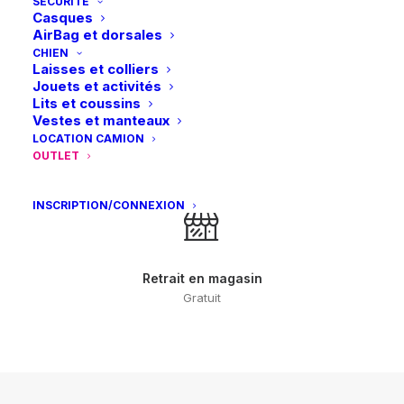
SÉCURITÉ
Paiements sécurisés
Casques
Visa – MasterCard – Bancontact
AirBag et dorsales
CHIEN
Laisses et colliers
Jouets et activités
Lits et coussins
Vestes et manteaux
LOCATION CAMION
Retours et échanges
OUTLET
sous 14 jours
INSCRIPTION/CONNEXION
Retrait en magasin
Gratuit