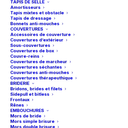
TAPIS DE SELLE
Amortisseurs
Tapis mixtes et obstacle
Accueil
Boutique
Cavalier
Tapis de dressage
Bonnets anti-mouches
LeMieux | Résille Scrunchie Crystal – Noir/Brun
COUVERTURES
LeMieux | Résille Scrunchie Crystal –
Accessoires de couverture
Couvertures d’extérieur
Noir/Brun
Sous-couvertures
Couvertures de box
22,95
€
Couvre-reins
Couvertures de marcheur
Couvertures séchantes
Élégant chouchou en satin avec écusson à logo
Couvertures anti-mouches
Couvertures thérapeuthique
LeMieux.
BRIDERIE
Bridons, brides et filets
Sidepull et bitless
Frontaux
En stock
Rênes
EMBOUCHURES
quantité
Mors de bride
de
Mors simple brisure
Mors double brisure