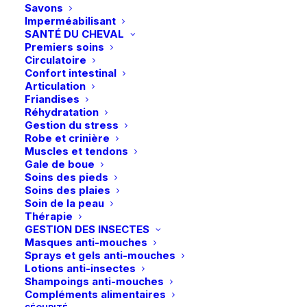
sur
Savons
la
Imperméabilisant
page
SANTÉ DU CHEVAL
du
Premiers soins
produit
Circulatoire
Confort intestinal
Articulation
Friandises
Réhydratation
Gestion du stress
Robe et crinière
Muscles et tendons
Gale de boue
Soins des pieds
Soins des plaies
Soin de la peau
Livraison gratuite dès 99€
Thérapie
en point relais
GESTION DES INSECTES
Masques anti-mouches
Sprays et gels anti-mouches
Lotions anti-insectes
Shampoings anti-mouches
Compléments alimentaires