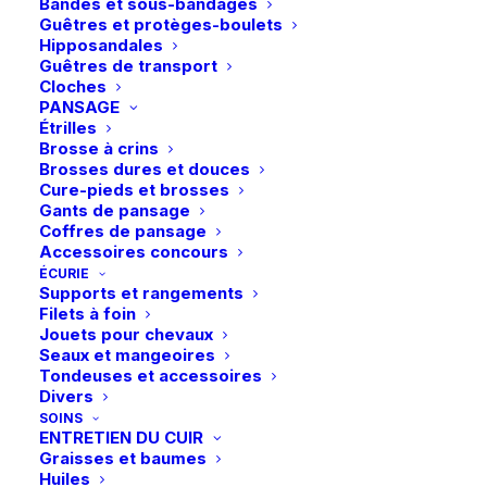
Bandes et sous-bandages
Guêtres et protèges-boulets
Vous aimerez peut-être aussi
Hipposandales
Guêtres de transport
Cloches
PANSAGE
Étrilles
Brosse à crins
Brosses dures et douces
Cure-pieds et brosses
Gants de pansage
Coffres de pansage
Accessoires concours
ÉCURIE
Ce
Supports et rangements
Ungula | Loco+
Helite | Sangle
produit
Filets à foin
Chondroitine
CHOIX DES OPTIONS
69,99
€
AJOUTER AU PANIER
d’attache Airbag
a
Jouets pour chevaux
57,00
€
plusieurs
Seaux et mangeoires
variations.
Tondeuses et accessoires
Les
Divers
options
SOINS
peuvent
ENTRETIEN DU CUIR
être
Graisses et baumes
choisies
Huiles