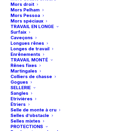
LeMieux
Mors droit
|
Ajouter au panier
Mors Pelham
Mors Pessoa
Résille
Mors spéciaux
Livraison gratuite à partir de 99 euros
Scrunchie
TRAVAIL EN LONGE
Échange gratuit pendant 14 jours
Crystal
Surfaix
Caveçons
Retrait gratuit en magasin
-
Longues rênes
Paiement rapide et sécurisé
Noir/Brun
Longes de travail
Enrênements
TRAVAIL MONTÉ
Rênes fixes
Description
Martingales
Colliers de chasse
Gogues
SELLERIE
Détails
Sangles
Etrivières
Étriers
Selle de monte à cru
Selles d’obstacle
Selles mixtes
PROTECTIONS