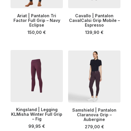
Ce
Ce
Ariat | Pantalon Tri
Cavallo | Pantalon
produit
produit
Factor Full Grip – Navy
CHOIX DES OPTIONS
CavalCalsi Grip Mobile –
CHOIX DES OPTIONS
a
a
Eclipse
Espresso
plusieurs
plusieurs
150,00
€
139,90
€
variations.
variations.
Les
Les
options
options
peuvent
peuvent
être
être
choisies
choisies
sur
sur
la
la
page
page
du
du
produit
produit
Ce
Ce
Kingsland | Legging
Samshield | Pantalon
produit
produit
KLMisha Winter Full Grip
CHOIX DES OPTIONS
CHOIX DES OPTIONS
Claranova Grip –
a
a
– Fig
Aubergine
plusieurs
plusieurs
99,95
€
279,00
€
variations.
variations.