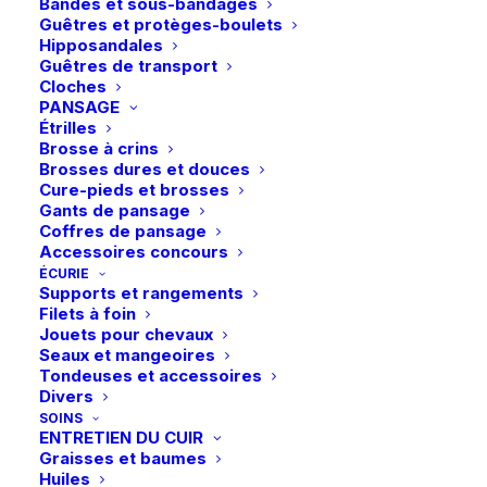
a
a
Bandes et sous-bandages
Noir
Aqua
plusieurs
plusieurs
Guêtres et protèges-boulets
119,90
€
89,90
€
variations.
variations.
Hipposandales
Les
Les
Guêtres de transport
options
options
Cloches
peuvent
peuvent
PANSAGE
être
être
Étrilles
choisies
choisies
Brosse à crins
sur
sur
Brosses dures et douces
la
la
Cure-pieds et brosses
page
page
Gants de pansage
du
du
Coffres de pansage
produit
produit
Accessoires concours
ÉCURIE
Supports et rangements
Ce
Ce
Filets à foin
Kingsland | Pantalon
Kingsland | Legging
produit
produit
Jouets pour chevaux
KLKaya Full Grip – Brown
CHOIX DES OPTIONS
CHOIX DES OPTIONS
KLLaura Full Grip –
a
a
Seaux et mangeoires
Iron
Green Agave
plusieurs
plusieurs
Tondeuses et accessoires
149,00
€
99,95
€
variations.
variations.
Divers
Les
Les
SOINS
options
options
ENTRETIEN DU CUIR
peuvent
peuvent
Graisses et baumes
être
être
Huiles