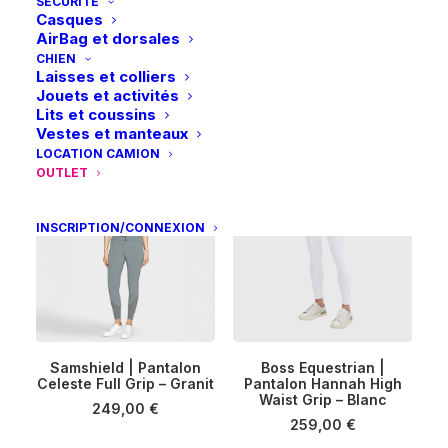
SÉCURITÉ
Casques
Ce
Ce
AirBag et dorsales
Samshield | Pantalon
Samshield | Pantalon
produit
produit
CHIEN
Claranova Full Grip –
CHOIX DES OPTIONS
Delice Crystal Ferna Grip
CHOIX DES OPTIONS
a
a
Laisses et colliers
Pistaccio
– Neptune
plusieurs
plusieurs
Jouets et activités
289,00
€
219,00
€
variations.
variations.
Lits et coussins
Les
Les
Vestes et manteaux
options
options
LOCATION CAMION
peuvent
peuvent
OUTLET
être
être
choisies
choisies
sur
sur
INSCRIPTION/CONNEXION
la
la
page
page
du
du
produit
produit
Ce
Ce
Samshield | Pantalon
Boss Equestrian |
produit
produit
Celeste Full Grip – Granit
CHOIX DES OPTIONS
Pantalon Hannah High
CHOIX DES OPTIONS
a
a
Waist Grip – Blanc
plusieurs
plusieurs
249,00
€
259,00
€
variations.
variations.
Les
Les