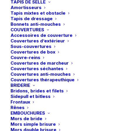
initial
actuel
TAPIS DE SELLE
options
options
était :
est :
Amortisseurs
peuvent
peuvent
99,00 €.
69,30 €.
Tapis mixtes et obstacle
être
être
Tapis de dressage
choisies
choisies
Bonnets anti-mouches
sur
sur
COUVERTURES
la
la
Accessoires de couverture
page
page
Couvertures d’extérieur
du
du
Sous-couvertures
produit
produit
Couvertures de box
Couvre-reins
Couvertures de marcheur
Ce
Ce
Couvertures séchantes
Tommy Equestrian |
Cavallo | Legging
produit
produit
CHOIX DES OPTIONS
Legging taille haute
CHOIX DES OPTIONS
CavalLin Full Grip –
Couvertures anti-mouches
a
a
Amber Full Grip – Indigo
Mocha Latte
Couvertures thérapeuthique
plusieurs
plusieurs
BRIDERIE
119,00
€
89,90
€
variations.
variations.
Bridons, brides et filets
Les
Les
Sidepull et bitless
options
options
Frontaux
peuvent
peuvent
Rênes
être
être
EMBOUCHURES
choisies
choisies
Mors de bride
sur
sur
Mors simple brisure
la
la
Mors double brisure
page
page