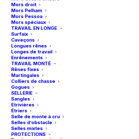
Mors droit
du
du
Mors Pelham
produit
produit
Mors Pessoa
Mors spéciaux
Ce
Ce
TRAVAIL EN LONGE
Cavallo | Pantalon
Cavallo | Pantalon
produit
produit
Surfaix
CavalCandera Full Grip
CHOIX DES OPTIONS
CHOIX DES OPTIONS
CavalCharlet X –
a
a
Caveçons
Mobile – Mocha Latte
Darkblue
plusieurs
plusieurs
Longues rênes
149,90
€
179,90
€
variations.
variations.
Longes de travail
Les
Les
Enrênements
options
options
TRAVAIL MONTÉ
peuvent
peuvent
Rênes fixes
être
être
Martingales
choisies
choisies
Colliers de chasse
sur
sur
Gogues
la
la
SELLERIE
page
page
Sangles
du
du
Etrivières
produit
produit
Étriers
Selle de monte à cru
Selles d’obstacle
Ce
Ce
Selles mixtes
Cavallo | Pantalon
Cavallo | Legging
produit
produit
PROTECTIONS
CavalLove Full Grip –
CHOIX DES OPTIONS
CavalLin Full Grip – Soft
CHOIX DES OPTIONS