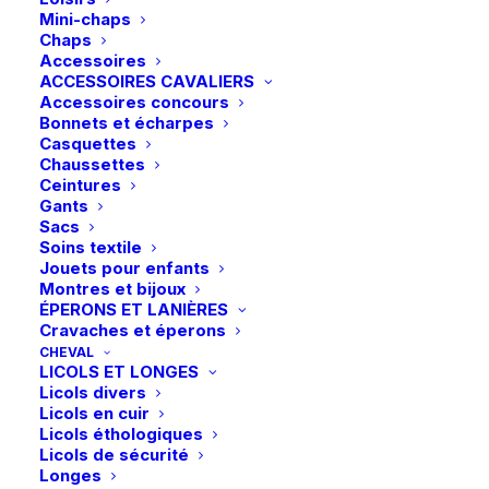
Mini-chaps
Ce
Ce
Chaps
Kingsland | Legging
Tommy Equestrian |
produit
produit
Accessoires
KLAmy Full Grip – Brown
CHOIX DES OPTIONS
Legging Elmira Full Grip –
CHOIX DES OPTIONS
a
a
Iron
Desert Sky
ACCESSOIRES CAVALIERS
plusieurs
plusieurs
Accessoires concours
99,95
€
109,00
€
variations.
variations.
Bonnets et écharpes
Les
Les
Casquettes
options
options
Chaussettes
peuvent
peuvent
Ceintures
être
être
-30%
Gants
choisies
choisies
Sacs
sur
sur
Soins textile
la
la
Jouets pour enfants
page
page
Montres et bijoux
du
du
ÉPERONS ET LANIÈRES
produit
produit
Cravaches et éperons
CHEVAL
LICOLS ET LONGES
Ce
Ce
Licols divers
Tommy Equestrian |
Tommy Equestrian |
produit
produit
Legging Elmira Full Grip –
CHOIX DES OPTIONS
Legging Devon Full Grip
CHOIX DES OPTIONS
Licols en cuir
a
a
Optic White
– Ash
Licols éthologiques
plusieurs
plusieurs
Licols de sécurité
Le
Le
109,00
€
99,00
€
69,30
€
variations.
variations.
prix
prix
Longes
Les
Les