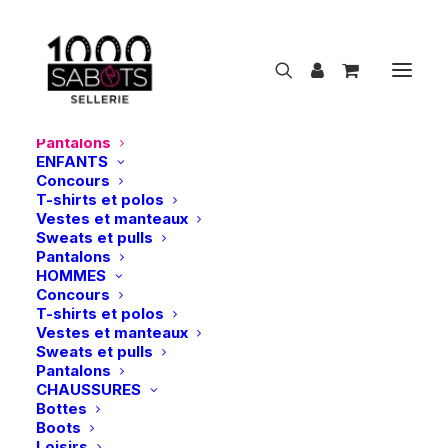
NOUVEAUTÉS
CAVALIER
FEMMES
Concours
T-shirts et polos
Vestes et manteaux
Sweats et pulls
Pantalons
ENFANTS
Concours
P
a
n
t
a
l
o
n
s
T-shirts et polos
Vestes et manteaux
Sweats et pulls
Show filters
Pantalons
HOMMES
Concours
NEW
T-shirts et polos
Vestes et manteaux
Sweats et pulls
Pantalons
CHAUSSURES
Bottes
Boots
Loisirs