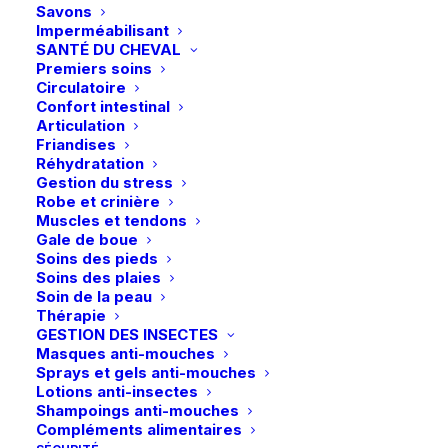
choisies
choisies
Savons
sur
sur
Imperméabilisant
la
la
SANTÉ DU CHEVAL
page
page
Premiers soins
du
du
Circulatoire
produit
produit
Confort intestinal
Articulation
Friandises
Ce
Ce
Réhydratation
Ariat | Jeans Mid Rise
Eskadron | Legging Flex
produit
produit
Gestion du stress
Estelle Straight Leg –
CHOIX DES OPTIONS
CHOIX DES OPTIONS
Full Grip – Ocean
a
a
Robe et crinière
Canadian
plusieurs
plusieurs
99,95
€
Muscles et tendons
108,00
€
variations.
variations.
Gale de boue
Les
Les
Soins des pieds
options
options
Soins des plaies
peuvent
peuvent
Soin de la peau
être
être
Thérapie
choisies
choisies
GESTION DES INSECTES
sur
sur
Masques anti-mouches
la
la
Sprays et gels anti-mouches
page
page
Lotions anti-insectes
du
du
Shampoings anti-mouches
produit
produit
Compléments alimentaires