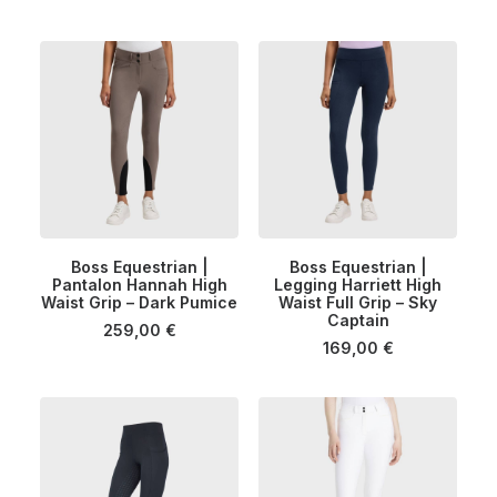
options
options
peuvent
peuvent
être
être
choisies
choisies
sur
sur
la
la
page
page
du
du
produit
produit
Ce
Ce
Boss Equestrian |
Boss Equestrian |
produit
produit
Pantalon Hannah High
CHOIX DES OPTIONS
Legging Harriett High
CHOIX DES OPTIONS
a
a
Waist Grip – Dark Pumice
Waist Full Grip – Sky
plusieurs
plusieurs
Captain
259,00
€
variations.
variations.
169,00
€
Les
Les
options
options
peuvent
peuvent
être
être
choisies
choisies
sur
sur
la
la