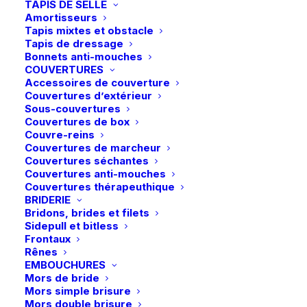
TAPIS DE SELLE
peuvent
peuvent
Amortisseurs
être
être
Tapis mixtes et obstacle
choisies
choisies
Tapis de dressage
sur
sur
Bonnets anti-mouches
la
la
COUVERTURES
page
page
Accessoires de couverture
du
du
Couvertures d’extérieur
produit
produit
Sous-couvertures
Couvertures de box
Ce
Ce
Couvre-reins
QHP | T-shirt de
Pikeur | Pantalon New
produit
produit
Couvertures de marcheur
concours Berno Junior –
CHOIX DES OPTIONS
Brooklyn Knee Grip –
CHOIX DES OPTIONS
a
a
Couvertures séchantes
Blanc
Blanc
plusieurs
plusieurs
Couvertures anti-mouches
34,95
€
99,95
€
variations.
variations.
Couvertures thérapeuthique
Les
Les
BRIDERIE
options
options
Bridons, brides et filets
peuvent
peuvent
Sidepull et bitless
être
être
Frontaux
choisies
choisies
Rênes
sur
sur
EMBOUCHURES
la
la
Mors de bride
page
page
Mors simple brisure
du
du
Mors double brisure