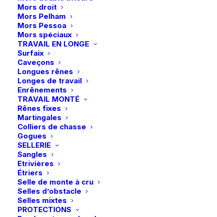
produit
produit
Mors droit
Mors Pelham
Ce
Ce
Mors Pessoa
Equithème | Polo de
QHP | T-shirt de
produit
produit
Mors spéciaux
concours Mesh Edy –
CHOIX DES OPTIONS
concours Kyle Junior –
CHOIX DES OPTIONS
a
a
TRAVAIL EN LONGE
Blanc
Beige
plusieurs
plusieurs
Surfaix
31,90
€
39,95
€
variations.
variations.
Caveçons
Les
Les
Longues rênes
options
options
Longes de travail
peuvent
peuvent
Enrênements
être
être
TRAVAIL MONTÉ
choisies
choisies
Rênes fixes
sur
sur
Martingales
la
la
Colliers de chasse
page
page
Gogues
du
du
SELLERIE
produit
produit
Sangles
Etrivières
Ce
Ce
Étriers
ELT | Pantalon taille
QHP | Veste de concours
produit
produit
Selle de monte à cru
CHOIX DES OPTIONS
haute Hella – Blanc
CHOIX DES OPTIONS
Robin Junior – Noir
a
a
Selles d’obstacle
plusieurs
plusieurs
99,95
€
59,95
€
Selles mixtes
variations.
variations.
PROTECTIONS
Les
Les