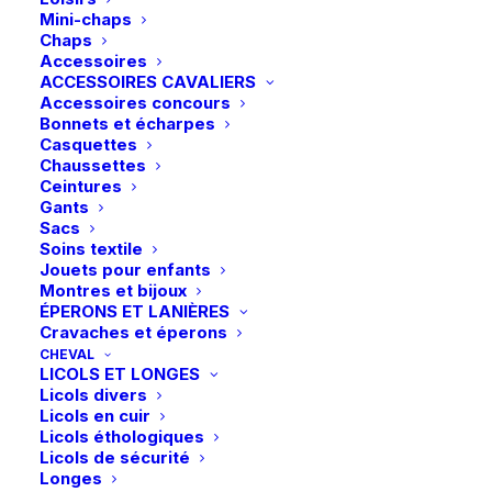
Mini-chaps
Ce
Ce
Chaps
LeMieux | T-shirt de
Kingsland | Legging
produit
produit
Accessoires
CHOIX DES OPTIONS
concours Eva Young
CHOIX DES OPTIONS
KLMelody Full Grip –
a
a
Rider – Blanc
Blanc
ACCESSOIRES CAVALIERS
plusieurs
plusieurs
Accessoires concours
52,95
€
69,95
€
variations.
variations.
Bonnets et écharpes
Les
Les
Casquettes
options
options
Chaussettes
peuvent
peuvent
Ceintures
être
être
Gants
choisies
choisies
Sacs
sur
sur
Soins textile
la
la
Jouets pour enfants
page
page
Montres et bijoux
du
du
ÉPERONS ET LANIÈRES
produit
produit
Cravaches et éperons
CHEVAL
Ce
Ce
LICOLS ET LONGES
Kingsland | Chemise de
QHP | Chemise de
produit
produit
Licols divers
CHOIX DES OPTIONS
concours KLMelody
concours Sennah Junior
CHOIX DES OPTIONS
a
a
Junior – Blanc
– Noir
Licols en cuir
plusieurs
plusieurs
Licols éthologiques
69,95
€
39,95
€
variations.
variations.
Licols de sécurité
Les
Les
Longes
options
options