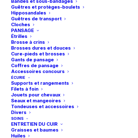
Bandes et sous-bandages
options
options
Guêtres et protèges-boulets
peuvent
peuvent
Hipposandales
être
être
Guêtres de transport
choisies
choisies
Cloches
sur
sur
PANSAGE
la
la
Étrilles
page
page
Brosse à crins
du
du
Brosses dures et douces
produit
produit
Cure-pieds et brosses
Gants de pansage
Ce
Ce
Coffres de pansage
QHP | Veste de concours
Pikeur | Veste de
produit
produit
Accessoires concours
CHOIX DES OPTIONS
Perry Junior – Noir
concours Isalienne –
CHOIX DES OPTIONS
a
a
ÉCURIE
Noir
plusieurs
plusieurs
99,95
€
Supports et rangements
199,95
€
variations.
variations.
Filets à foin
Les
Les
Jouets pour chevaux
options
options
Seaux et mangeoires
peuvent
peuvent
Tondeuses et accessoires
être
être
Divers
choisies
choisies
SOINS
sur
sur
ENTRETIEN DU CUIR
la
la
Graisses et baumes
page
page
Huiles