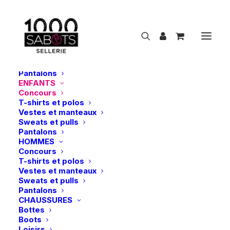
NOUVEAUTÉS
CAVALIER
FEMMES
Concours
T-shirts et polos
Vestes et manteaux
Sweats et pulls
Pantalons
ENFANTS
Concours
C
o
n
c
o
u
r
s
T-shirts et polos
Vestes et manteaux
Sweats et pulls
Show filters
Pantalons
HOMMES
Concours
T-shirts et polos
Vestes et manteaux
Sweats et pulls
Pantalons
CHAUSSURES
Bottes
Boots
Loisirs