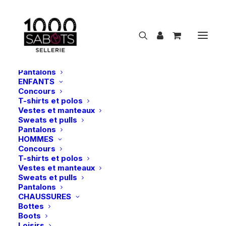
NOUVEAUTÉS
CAVALIER
FEMMES
Concours
T-shirts et polos
Vestes et manteaux
Sweats et pulls
Pantalons
ENFANTS
Concours
M
o
r
s
d
e
b
r
i
d
e
T-shirts et polos
Vestes et manteaux
Sweats et pulls
Show filters
Pantalons
HOMMES
Concours
T-shirts et polos
Vestes et manteaux
Sweats et pulls
Pantalons
CHAUSSURES
Bottes
Boots
Loisirs