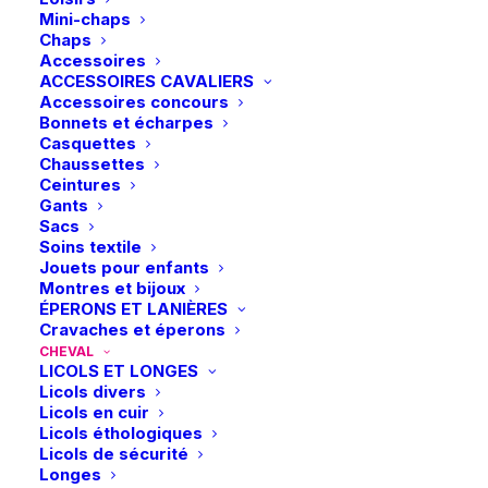
Mini-chaps
Ce
Ce
Chaps
Horze | Mors de bride
Waldhausen | Mors de
produit
produit
Accessoires
CHOIX DES OPTIONS
Chantilly
CHOIX DES OPTIONS
bride double brisure
a
a
massif
ACCESSOIRES CAVALIERS
plusieurs
plusieurs
27,95
€
Accessoires concours
24,95
€
variations.
variations.
Bonnets et écharpes
Les
Les
Casquettes
options
options
Chaussettes
peuvent
peuvent
Ceintures
être
être
-50%
Gants
choisies
choisies
Sacs
sur
sur
Soins textile
la
la
Jouets pour enfants
page
page
Montres et bijoux
du
du
ÉPERONS ET LANIÈRES
produit
produit
Cravaches et éperons
CHEVAL
LICOLS ET LONGES
Ce
Ce
Licols divers
Waldhausen | Mors de
Sprenger | Mors de
produit
produit
Licols en cuir
CHOIX DES OPTIONS
bride massif
CHOIX DES OPTIONS
bride Bemelmans
a
a
Weymouth Court
Licols éthologiques
plusieurs
plusieurs
21,95
€
Sensogan – 14 mm
Licols de sécurité
variations.
variations.
Le
Le
Longes
259,90
€
129,95
€
Les
Les