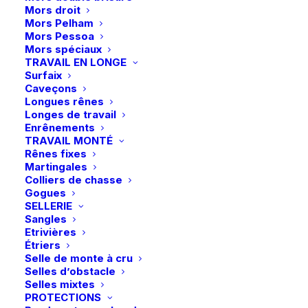
Mors droit
du
du
Mors Pelham
produit
produit
Mors Pessoa
Mors spéciaux
Ce
TRAVAIL EN LONGE
Sprenger | Mors de
produit
Surfaix
CHOIX DES OPTIONS
bride HO-Weymouth
a
Caveçons
Sensogan – 14 mm
plusieurs
Longues rênes
Le
Le
259,90
€
129,95
€
variations.
Longes de travail
prix
prix
Les
Enrênements
initial
actuel
options
TRAVAIL MONTÉ
était :
est :
peuvent
Rênes fixes
259,90 €.
129,95 €.
être
Martingales
choisies
Colliers de chasse
sur
Gogues
la
SELLERIE
page
Sangles
du
Etrivières
produit
Étriers
Photos et vidéos :
Chloé François
Selle de monte à cru
Selles d’obstacle
Selles mixtes
PROTECTIONS