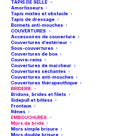
prix
prix
TAPIS DE SELLE
options
options
initial
actuel
Amortisseurs
peuvent
peuvent
était :
est :
Tapis mixtes et obstacle
être
être
259,90 €.
129,95 €
-50%
-50%
Tapis de dressage
choisies
choisies
Bonnets anti-mouches
sur
sur
COUVERTURES
la
la
Accessoires de couverture
page
page
Couvertures d’extérieur
du
du
Sous-couvertures
produit
produit
Couvertures de box
Couvre-reins
Couvertures de marcheur
Ce
Ce
Couvertures séchantes
Sprenger | Mors de
Sprenger | Mors de
produit
produit
CHOIX DES OPTIONS
bride HO-Weymouth
CHOIX DES OPTIONS
bride Bemelmans
Couvertures anti-mouches
a
a
Court Sensogan – 14 mm
Weymouth Sensogan –
Couvertures thérapeuthique
plusieurs
plusieurs
14 mm
BRIDERIE
Le
Le
259,90
€
129,95
€
variations.
variations.
prix
prix
Le
Le
259,90
€
129,95
€
Bridons, brides et filets
Les
Les
initial
actuel
prix
prix
Sidepull et bitless
options
options
était :
est :
initial
actuel
Frontaux
peuvent
peuvent
259,90 €.
129,95 €.
était :
est :
Rênes
être
être
259,90 €.
129,95 €
-50%
EMBOUCHURES
choisies
choisies
Mors de bride
sur
sur
Mors simple brisure
la
la
Mors double brisure
page
page