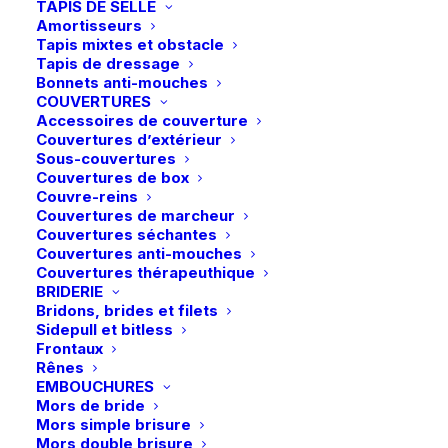
TAPIS DE SELLE
options
options
Amortisseurs
peuvent
peuvent
Tapis mixtes et obstacle
être
être
Tapis de dressage
choisies
choisies
Bonnets anti-mouches
sur
sur
COUVERTURES
la
la
Accessoires de couverture
page
page
Couvertures d’extérieur
du
du
Sous-couvertures
produit
produit
Couvertures de box
Couvre-reins
Couvertures de marcheur
Ce
Ce
Couvertures séchantes
Samshield | Casque
Flex-on | Casque Armet
produit
produit
Miss Shield 2.0 Glossy
CHOIX DES OPTIONS
CHOIX DES OPTIONS
Star Angel – Noir
Couvertures anti-mouches
a
a
Chrome Black – Noir
Couvertures thérapeuthique
plusieurs
plusieurs
450,00
€
BRIDERIE
449,00
€
variations.
variations.
Bridons, brides et filets
Les
Les
Sidepull et bitless
options
options
Frontaux
peuvent
peuvent
Rênes
être
être
EMBOUCHURES
choisies
choisies
Mors de bride
sur
sur
Mors simple brisure
la
la
Mors double brisure
page
page