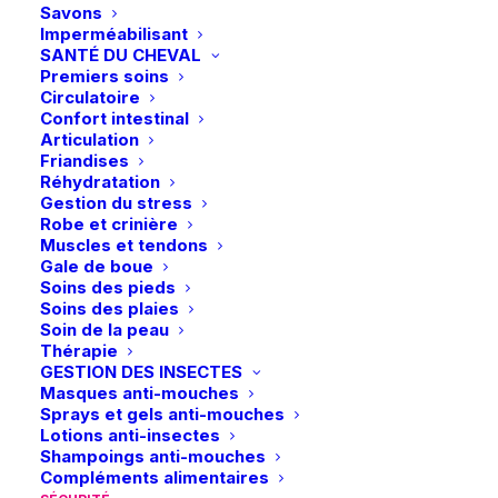
choisies
choisies
Savons
sur
sur
Imperméabilisant
la
la
SANTÉ DU CHEVAL
page
page
Premiers soins
du
du
Circulatoire
produit
produit
Confort intestinal
Articulation
Friandises
Ce
Ce
Réhydratation
KASK | Casque Kooki –
KASK | Casque Star
produit
produit
Gestion du stress
CHOIX DES OPTIONS
Black Shadow
CHOIX DES OPTIONS
Lady Pure Shine –
a
a
Robe et crinière
Anthracite
plusieurs
plusieurs
350,00
€
Muscles et tendons
599,00
€
variations.
variations.
Gale de boue
Les
Les
Soins des pieds
options
options
Soins des plaies
peuvent
peuvent
Soin de la peau
être
être
Thérapie
choisies
choisies
GESTION DES INSECTES
sur
sur
Masques anti-mouches
la
la
Sprays et gels anti-mouches
page
page
Lotions anti-insectes
du
du
Shampoings anti-mouches
produit
produit
Compléments alimentaires