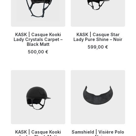
page
page
du
du
produit
produit
Ce
Ce
KASK | Casque Kooki
KASK | Casque Star
produit
produit
Lady Crystals Carpet –
CHOIX DES OPTIONS
Lady Pure Shine – Noir
CHOIX DES OPTIONS
a
a
Black Matt
plusieurs
plusieurs
599,00
€
500,00
€
variations.
variations.
Les
Les
options
options
peuvent
peuvent
être
être
choisies
choisies
sur
sur
la
la
page
page
du
du
produit
produit
Ce
KASK | Casque Kooki
Samshield | Visière Polo
produit