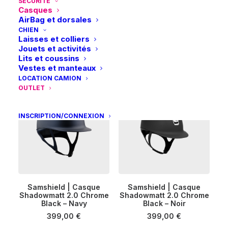
SÉCURITÉ
Casques
Ce
Ce
AirBag et dorsales
KASK | Casque Dogma
KASK | Casque Dogma
produit
produit
CHIEN
CHOIX DES OPTIONS
Chrome – Noir
CHOIX DES OPTIONS
Chrome – Noir/Or
a
a
Laisses et colliers
plusieurs
plusieurs
549,00
€
549,00
€
Jouets et activités
variations.
variations.
Lits et coussins
Les
Les
Vestes et manteaux
options
options
LOCATION CAMION
peuvent
peuvent
OUTLET
être
être
choisies
choisies
sur
sur
INSCRIPTION/CONNEXION
la
la
page
page
du
du
produit
produit
Ce
Ce
Samshield | Casque
Samshield | Casque
produit
produit
Shadowmatt 2.0 Chrome
CHOIX DES OPTIONS
Shadowmatt 2.0 Chrome
CHOIX DES OPTIONS
a
a
Black – Navy
Black – Noir
plusieurs
plusieurs
399,00
€
399,00
€
variations.
variations.
Les
Les