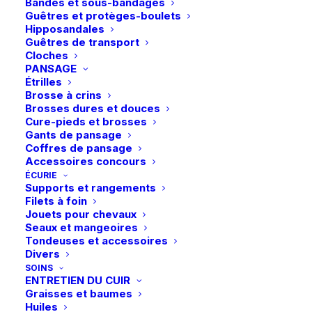
a
a
Bandes et sous-bandages
50,00
€
plusieurs
plusieurs
380,00
€
Guêtres et protèges-boulets
variations.
variations.
Hipposandales
Les
Les
Guêtres de transport
options
options
Cloches
peuvent
peuvent
PANSAGE
être
être
Étrilles
choisies
choisies
Brosse à crins
sur
sur
Brosses dures et douces
la
la
Cure-pieds et brosses
page
page
Gants de pansage
du
du
Coffres de pansage
produit
produit
Accessoires concours
ÉCURIE
Supports et rangements
Ce
Ce
Filets à foin
Flex-on | Casque Armet
Flex-on | Casque Armet
produit
produit
Jouets pour chevaux
CHOIX DES OPTIONS
Star Mixte – Noir
Star Angel – Noir/Marron
CHOIX DES OPTIONS
a
a
Seaux et mangeoires
plusieurs
plusieurs
450,00
€
450,00
€
Tondeuses et accessoires
variations.
variations.
Divers
Les
Les
SOINS
options
options
ENTRETIEN DU CUIR
peuvent
peuvent
Graisses et baumes
être
être
Huiles