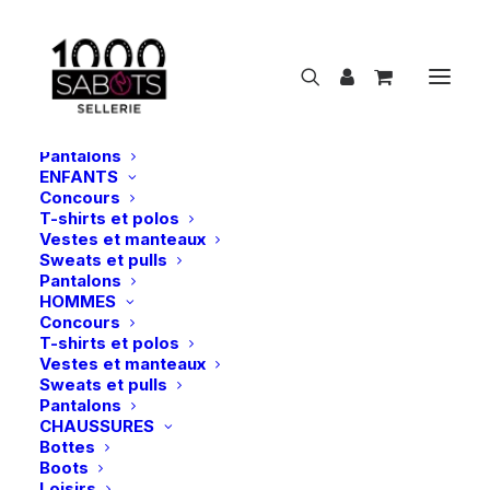
NOUVEAUTÉS
CAVALIER
FEMMES
Concours
T-shirts et polos
Vestes et manteaux
Sweats et pulls
Pantalons
ENFANTS
Concours
C
a
s
q
u
e
s
T-shirts et polos
Vestes et manteaux
Sweats et pulls
Show filters
Pantalons
HOMMES
Concours
T-shirts et polos
Vestes et manteaux
Sweats et pulls
Pantalons
CHAUSSURES
Bottes
Boots
Loisirs