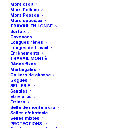
Mors droit
du
du
Mors Pelham
produit
produit
Mors Pessoa
Mors spéciaux
Ce
Ce
TRAVAIL EN LONGE
Charles Owen | Casque
Flex-on | Casque Armet
produit
produit
Surfaix
Kylo EQx Crystal Wide
CHOIX DES OPTIONS
CHOIX DES OPTIONS
Dark Angel – Noir
a
a
Caveçons
Peak w/ MIPS – Noir
plusieurs
plusieurs
Longues rênes
380,00
€
Glossy/Chrome
variations.
variations.
Longes de travail
190,00
€
Les
Les
Enrênements
options
options
TRAVAIL MONTÉ
peuvent
peuvent
Rênes fixes
être
être
Martingales
choisies
choisies
Colliers de chasse
sur
sur
Gogues
la
la
SELLERIE
page
page
Sangles
du
du
Etrivières
produit
produit
Étriers
Selle de monte à cru
Selles d’obstacle
Ce
Ce
Selles mixtes
Flex-on | Liner Armet
Flex-on | Casque Armet
produit
produit
PROTECTIONS
CHOIX DES OPTIONS
Dark Mixte – Noir/Marron
CHOIX DES OPTIONS