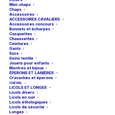
Mini-chaps
Ce
Ce
Chaps
Riding World | Casque
Riding World | Casque
produit
produit
Accessoires
CHOIX DES OPTIONS
Topy – Noir
CHOIX DES OPTIONS
Topy – Navy
a
a
ACCESSOIRES CAVALIERS
plusieurs
plusieurs
29,99
€
34,99
€
Accessoires concours
variations.
variations.
Bonnets et écharpes
Les
Les
Casquettes
options
options
Chaussettes
peuvent
peuvent
Ceintures
être
être
Gants
choisies
choisies
Sacs
sur
sur
Soins textile
la
la
Jouets pour enfants
page
page
Montres et bijoux
du
du
ÉPERONS ET LANIÈRES
produit
produit
Cravaches et éperons
CHEVAL
LICOLS ET LONGES
Ce
Ce
Licols divers
Riding World | Casque
Samshield | Casque
produit
produit
CHOIX DES OPTIONS
Windy – Noir
Miss Shield 2.0 Chrome
CHOIX DES OPTIONS
Licols en cuir
a
a
Black – Noir
Licols éthologiques
plusieurs
plusieurs
39,99
€
Licols de sécurité
449,00
€
variations.
variations.
Longes
Les
Les