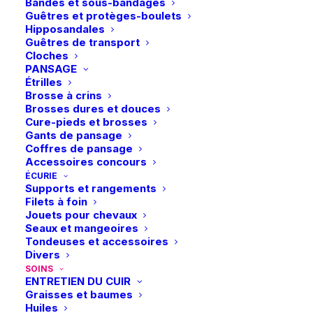
a
a
Bandes et sous-bandages
plusieurs
plusieurs
Guêtres et protèges-boulets
30,95
€
30,95
€
variations.
variations.
Hipposandales
Les
Les
Guêtres de transport
options
options
Cloches
peuvent
peuvent
PANSAGE
être
être
Étrilles
choisies
choisies
Brosse à crins
sur
sur
Brosses dures et douces
la
la
Cure-pieds et brosses
page
page
Gants de pansage
du
du
Coffres de pansage
produit
produit
Accessoires concours
ÉCURIE
Supports et rangements
Ce
Ce
Filets à foin
Leovet | Lotion de soin
Hilton Herbs | Bye Bye
produit
produit
Jouets pour chevaux
CHOIX DES OPTIONS
SOS Acariens
CHOIX DES OPTIONS
Itch
a
a
Seaux et mangeoires
plusieurs
plusieurs
19,95
€
49,99
€
Tondeuses et accessoires
variations.
variations.
Divers
Les
Les
SOINS
options
options
ENTRETIEN DU CUIR
peuvent
peuvent
Graisses et baumes
être
être
Huiles