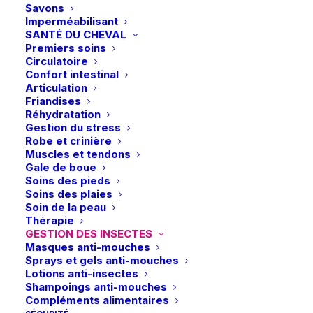
choisies
choisies
Savons
sur
sur
Imperméabilisant
la
la
SANTÉ DU CHEVAL
page
page
Premiers soins
du
du
Circulatoire
produit
produit
Confort intestinal
Articulation
Friandises
Ce
Ce
Réhydratation
Hilton Herbs | Lotion Bye
Eskadron | Masque anti-
produit
produit
Gestion du stress
CHOIX DES OPTIONS
Bye Itch
mouches DynAir Mesh –
CHOIX DES OPTIONS
a
a
Robe et crinière
Steel Blue
plusieurs
plusieurs
29,99
€
Muscles et tendons
34,95
€
variations.
variations.
Gale de boue
Les
Les
Soins des pieds
options
options
Soins des plaies
peuvent
peuvent
Soin de la peau
être
être
Thérapie
choisies
choisies
GESTION DES INSECTES
sur
sur
Masques anti-mouches
la
la
Sprays et gels anti-mouches
page
page
Lotions anti-insectes
du
du
Shampoings anti-mouches
produit
produit
Compléments alimentaires