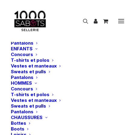
NOUVEAUTÉS
CAVALIER
FEMMES
Concours
T-shirts et polos
Vestes et manteaux
Sweats et pulls
Pantalons
ENFANTS
Concours
G
e
s
t
i
o
n
d
e
s
i
n
s
e
c
t
e
s
T-shirts et polos
Vestes et manteaux
Sweats et pulls
Show filters
Pantalons
HOMMES
Concours
T-shirts et polos
Vestes et manteaux
Sweats et pulls
Pantalons
CHAUSSURES
Bottes
Boots
Loisirs