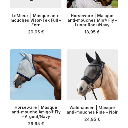
Ce
Ce
LeMieux | Masque anti-
Horseware | Masque
produit
produit
mouches Visor-Tek Full –
CHOIX DES OPTIONS
anti-mouches Mio® Fly –
CHOIX DES OPTIONS
a
a
Fern
Lunar Rock/Navy
plusieurs
plusieurs
29,95
€
18,95
€
variations.
variations.
Les
Les
options
options
peuvent
peuvent
être
être
choisies
choisies
sur
sur
la
la
page
page
du
du
produit
produit
Ce
Ce
Horseware | Masque
Waldhausen | Masque
produit
produit
anti-mouche Amigo® Fly
CHOIX DES OPTIONS
anti-mouches Ride – Noir
CHOIX DES OPTIONS
a
a
– Argent/Navy
plusieurs
plusieurs
24,95
€
29,95
€
variations.
variations.