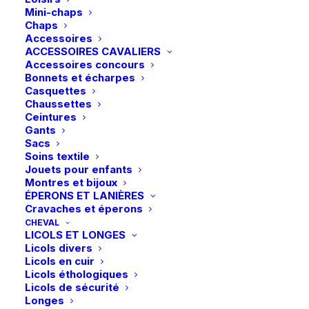
Mini-chaps
Ce
Ce
Chaps
Waldhausen | Masque
Horse Serenity | Répulsif
produit
produit
Accessoires
anti-mouches Premium
CHOIX DES OPTIONS
CHOIX DES OPTIONS
anti-insectes
a
a
avec oreilles – Noir
ACCESSOIRES CAVALIERS
plusieurs
plusieurs
39,95
€
Accessoires concours
29,95
€
variations.
variations.
Bonnets et écharpes
Les
Les
Casquettes
options
options
Chaussettes
peuvent
peuvent
Ceintures
être
être
Gants
choisies
choisies
Sacs
sur
sur
Soins textile
la
la
Jouets pour enfants
page
page
Montres et bijoux
du
du
ÉPERONS ET LANIÈRES
produit
produit
Cravaches et éperons
CHEVAL
LICOLS ET LONGES
Ce
Ce
Licols divers
Cavalor | FlyLess
LeMieux | Masque anti-
produit
produit
Licols en cuir
CHOIX DES OPTIONS
mouches Visor-Tek Half
CHOIX DES OPTIONS
a
a
42,90
€
– Fern
Licols éthologiques
plusieurs
plusieurs
Licols de sécurité
28,95
€
variations.
variations.
Longes
Les
Les