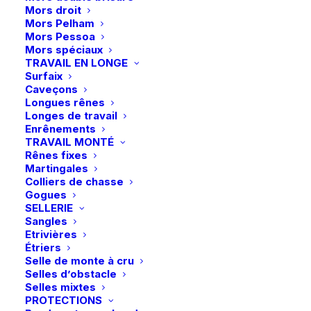
Mors droit
du
du
Mors Pelham
produit
produit
Mors Pessoa
Mors spéciaux
Ce
TRAVAIL EN LONGE
Ce
LeMieux | Masque anti-
LeMieux | Franges anti-
produit
Surfaix
produit
mouches ArmourShield
CHOIX DES OPTIONS
mouches – Dusk Blue
CHOIX DES OPTIONS
a
Caveçons
a
Pro Full – Gris
plusieurs
Longues rênes
plusieurs
30,95
€
38,95
€
variations.
Longes de travail
variations.
Les
Enrênements
Les
options
TRAVAIL MONTÉ
options
peuvent
Rênes fixes
peuvent
être
Martingales
être
choisies
Colliers de chasse
choisies
sur
Gogues
sur
la
SELLERIE
la
page
Sangles
page
du
Etrivières
du
produit
Étriers
produit
Selle de monte à cru
Selles d’obstacle
Ce
Ce
Selles mixtes
LeMieux | Franges anti-
LeMieux | Franges anti-
produit
produit
PROTECTIONS
CHOIX DES OPTIONS
mouches – Blossom
CHOIX DES OPTIONS
mouches – Aqua