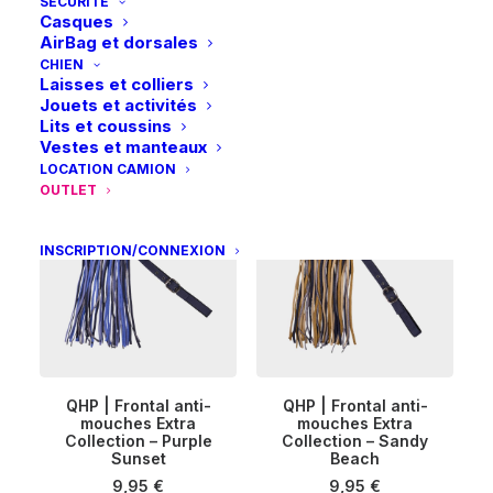
SÉCURITÉ
Casques
Ce
Ce
AirBag et dorsales
QHP | Frontal anti-
QHP | Frontal anti-
produit
produit
CHIEN
CHOIX DES OPTIONS
mouches Extra
CHOIX DES OPTIONS
mouches Extra
a
a
Laisses et colliers
Collection – Flamingo
Collection – Ocean
plusieurs
plusieurs
Jouets et activités
Breeze
9,95
€
variations.
variations.
Lits et coussins
9,95
€
Les
Les
Vestes et manteaux
options
options
LOCATION CAMION
peuvent
peuvent
OUTLET
être
être
choisies
choisies
sur
sur
INSCRIPTION/CONNEXION
la
la
page
page
du
du
produit
produit
Ce
Ce
QHP | Frontal anti-
QHP | Frontal anti-
produit
produit
CHOIX DES OPTIONS
mouches Extra
CHOIX DES OPTIONS
mouches Extra
a
a
Collection – Purple
Collection – Sandy
plusieurs
plusieurs
Sunset
Beach
variations.
variations.
9,95
€
9,95
€
Les
Les