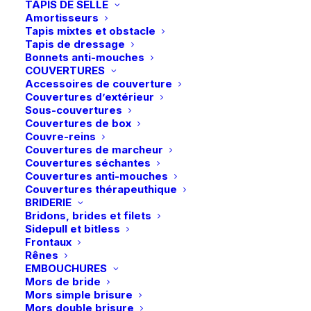
TAPIS DE SELLE
options
options
Amortisseurs
peuvent
peuvent
Tapis mixtes et obstacle
être
être
Tapis de dressage
choisies
choisies
Bonnets anti-mouches
sur
sur
COUVERTURES
la
la
Accessoires de couverture
page
page
Couvertures d’extérieur
du
du
Sous-couvertures
produit
produit
Couvertures de box
Couvre-reins
Couvertures de marcheur
Ce
Ce
Couvertures séchantes
Eskadron | Masque anti-
LeMieux | Masque anti-
produit
produit
mouches DynAirMesh
CHOIX DES OPTIONS
mouches Bug Relief Full
CHOIX DES OPTIONS
Couvertures anti-mouches
a
a
Pro Classic Sports 26 –
– Navy
Couvertures thérapeuthique
plusieurs
plusieurs
Navy
BRIDERIE
26,95
€
variations.
variations.
34,95
€
Bridons, brides et filets
Les
Les
Sidepull et bitless
options
options
Frontaux
peuvent
peuvent
Rênes
être
être
EMBOUCHURES
choisies
choisies
Mors de bride
sur
sur
Mors simple brisure
la
la
Mors double brisure
page
page