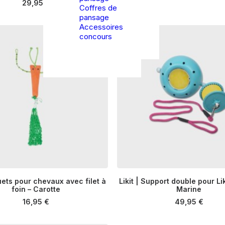
29,95
€
Coffres de
pansage
Accessoires
concours
ets pour chevaux avec filet à
Likit | Support double pour Lik
AJOUTER AU PANIER
foin – Carotte
AJOUTER AU PANIE
Marine
16,95
€
49,95
€