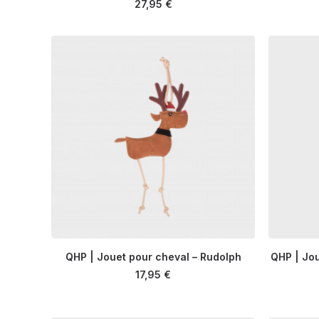
27,95
€
QHP | Jouet pour cheval – Rudolph
QHP | Jou
AJOUTER AU PANIER
17,95
€