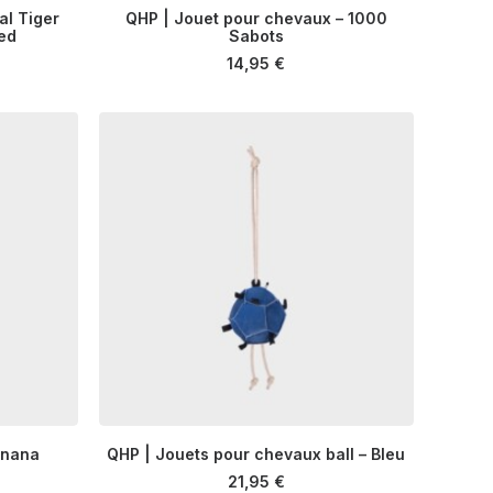
al Tiger
QHP | Jouet pour chevaux – 1000
ed
R
AJOUTER AU PANIER
Sabots
14,95
€
anana
QHP | Jouets pour chevaux ball – Bleu
R
AJOUTER AU PANIER
21,95
€