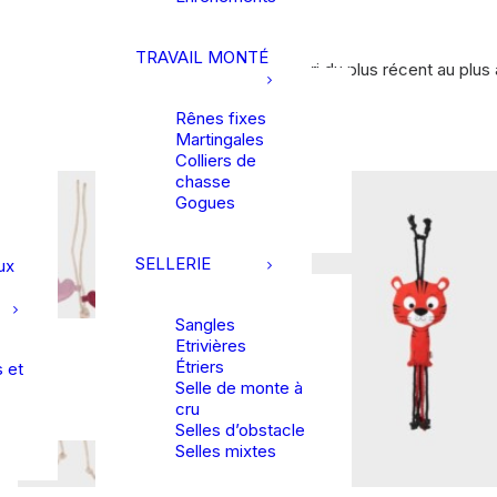
TRAVAIL MONTÉ
Trié du plus récent au plus a
Tri du plus récent au plus
14 résultats affichés
Rênes fixes
Martingales
Colliers de
chasse
Gogues
SELLERIE
ux
Sangles
Etrivières
Étriers
 et
Selle de monte à
cru
Selles d’obstacle
Selles mixtes