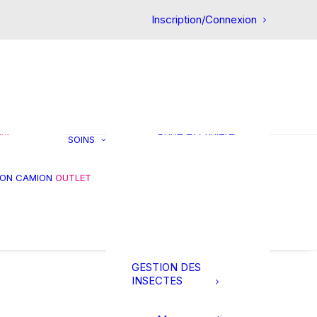
CHEVAL
Inscription/Connexion
Premiers soins
Circulatoire
Confort intestinal
Articulation
et
Friandises
ts
Réhydratation
in
Gestion du stress
our
Robe et crinière
SOINS
Muscles et
tendons
es
Gale de boue
ION CAMION
OUTLET
s et
Soins des pieds
res
Soins des plaies
Soin de la peau
Thérapie
GESTION DES
INSECTES