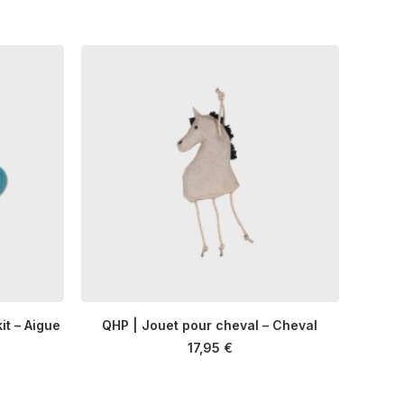
it – Aigue
QHP | Jouet pour cheval – Cheval
R
AJOUTER AU PANIER
17,95
€