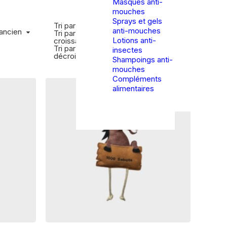
Masques anti-
mouches
Sprays et gels
Tri par popularité
anti-mouches
ncien
 ancien
Show filters
Tri par tarif
Lotions anti-
croissant
Tri par tarif
insectes
décroissant
Shampoings anti-
mouches
Compléments
alimentaires