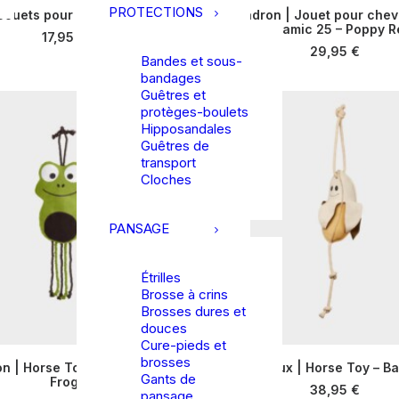
PROTECTIONS
Jouets pour chevaux – Lize
Eskadron | Jouet pour chev
AJOUTER AU PANIER
Dynamic 25 – Poppy R
AJOUTER AU PANIE
17,95
€
29,95
€
Bandes et sous-
bandages
Guêtres et
protèges-boulets
Hipposandales
Guêtres de
transport
Cloches
PANSAGE
Étrilles
Brosse à crins
Brosses dures et
douces
Cure-pieds et
brosses
n | Horse Toy Platinum 24 –
LeMieux | Horse Toy – B
Gants de
AJOUTER AU PANIER
Frog
AJOUTER AU PANIE
38,95
€
pansage