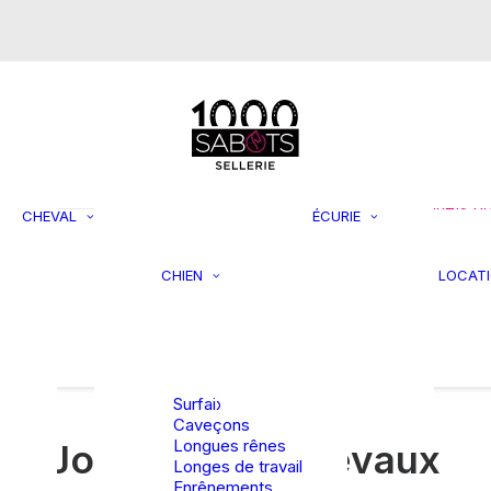
s
Mors de bride
Mors simple
brisure
Mors double
brisure
Supports 
Mors droit
rangemen
Mors Pelham
Filets à fo
Mors Pessoa
Jouets p
CHEVAL
ÉCURIE
Mors spéciaux
chevaux
Laisses et
Seaux et
colliers
mangeoir
CHIEN
LOCAT
asques
Jouets et
Tondeuse
rBag et
activités
accessoi
rsales
Lits et coussins
TRAVAIL EN
Divers
Vestes et
LONGE
manteaux
Surfaix
Caveçons
Longues rênes
J
o
u
e
t
s
p
o
u
r
c
h
e
v
a
u
x
Longes de travail
Enrênements