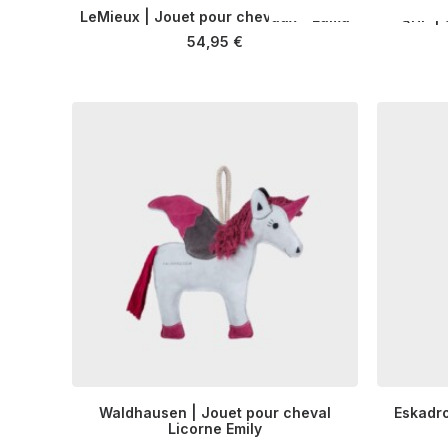
LeMieux | Jouet pour chevaux – Lama
QHP | 
AJOUTER AU PANIER
54,95
€
Waldhausen | Jouet pour cheval
Eskadro
AJOUTER AU PANIER
Licorne Emily