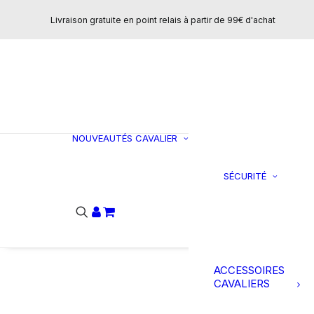
Concours
Livraison gratuite en point relais à partir de 99€ d'achat
T-shirts et polo
Vestes et
manteaux
Sweats et pulls
Pantalons
CHAUSSURES
NOUVEAUTÉS
CAVALIER
Bottes
SÉCURITÉ
C
Boots
Ai
Loisirs
do
Mini-chaps
Chaps
Accessoires
ACCESSOIRES
CAVALIERS