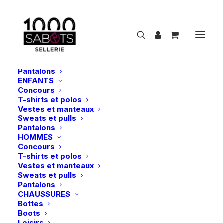
NOUVEAUTÉS
CAVALIER
FEMMES
Concours
T-shirts et polos
Vestes et manteaux
Sweats et pulls
Pantalons
ENFANTS
Concours
T
r
a
v
a
i
l
m
o
n
t
é
T-shirts et polos
Vestes et manteaux
Sweats et pulls
Show filters
Pantalons
HOMMES
Concours
T-shirts et polos
Vestes et manteaux
Sweats et pulls
Pantalons
CHAUSSURES
Bottes
Boots
Loisirs