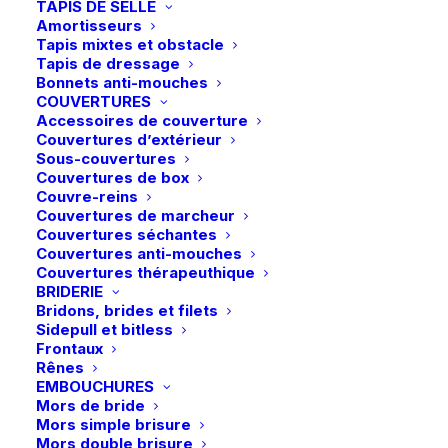
TAPIS DE SELLE
options
options
Amortisseurs
peuvent
peuvent
Tapis mixtes et obstacle
être
être
Tapis de dressage
choisies
choisies
Bonnets anti-mouches
sur
sur
COUVERTURES
la
la
Accessoires de couverture
page
page
Couvertures d’extérieur
du
du
Sous-couvertures
produit
produit
Couvertures de box
Couvre-reins
Couvertures de marcheur
Ce
Ce
Couvertures séchantes
LeMieux | Collier de
LeMieux | Martingale
produit
produit
chasse anneau en D –
CHOIX DES OPTIONS
élastique – Noir/Argent
CHOIX DES OPTIONS
Couvertures anti-mouches
a
a
Havane/Or
Couvertures thérapeuthique
plusieurs
plusieurs
29,95
€
BRIDERIE
153,95
€
variations.
variations.
Bridons, brides et filets
Les
Les
Sidepull et bitless
options
options
Frontaux
peuvent
peuvent
Rênes
être
être
-20%
EMBOUCHURES
choisies
choisies
Mors de bride
sur
sur
Mors simple brisure
la
la
Mors double brisure
page
page