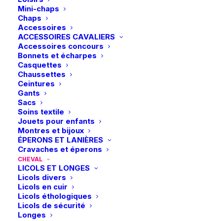
Mini-chaps
Ce
Ce
Chaps
HVN | Collier de chasse
HVN | Fourchette de
produit
produit
Accessoires
CHOIX DES OPTIONS
Classique – Camel
CHOIX DES OPTIONS
martingale avec
a
a
anneaux ouverts –
ACCESSOIRES CAVALIERS
plusieurs
plusieurs
190,00
€
Camel
Accessoires concours
variations.
variations.
Bonnets et écharpes
60,00
€
Les
Les
Casquettes
options
options
Chaussettes
peuvent
peuvent
Ceintures
être
être
Gants
choisies
choisies
Sacs
sur
sur
Soins textile
la
la
Jouets pour enfants
page
page
Montres et bijoux
du
du
ÉPERONS ET LANIÈRES
produit
produit
Cravaches et éperons
CHEVAL
LICOLS ET LONGES
Ce
Ce
Licols divers
HVN | Fourchette de
LeMieux | Martingale
produit
produit
Licols en cuir
martingale Classique –
CHOIX DES OPTIONS
élastique – Brun/Argent
CHOIX DES OPTIONS
a
a
Camel
Licols éthologiques
plusieurs
plusieurs
29,95
€
Licols de sécurité
55,00
€
variations.
variations.
Longes
Les
Les