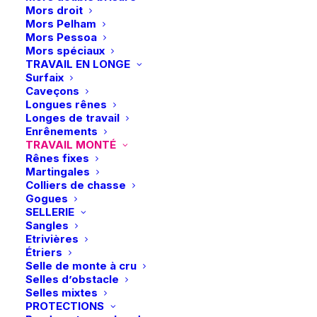
Mors droit
du
du
Mors Pelham
produit
produit
Mors Pessoa
Mors spéciaux
Ce
TRAVAIL EN LONGE
Harcour | Pack Veste de
produit
Surfaix
concours Kanji + Airbag
CHOIX DES OPTIONS
a
Caveçons
– Noir
plusieurs
Longues rênes
Le
Le
579,98
€
463,98
€
variations.
Longes de travail
prix
prix
Les
Enrênements
initial
actuel
options
TRAVAIL MONTÉ
était :
est :
peuvent
Rênes fixes
579,98 €.
463,98 €.
être
Martingales
choisies
Colliers de chasse
sur
Gogues
la
SELLERIE
page
Sangles
du
Etrivières
produit
Étriers
Photos et vidéos :
Chloé François
Selle de monte à cru
Selles d’obstacle
Selles mixtes
PROTECTIONS