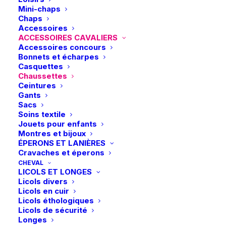
Mini-chaps
Ce
Ce
Chaps
Kingsland | Chaussettes
Kingsland | Chaussettes
produit
produit
Accessoires
KLAnnabella Coolmax –
CHOIX DES OPTIONS
de compression KLAlicia
CHOIX DES OPTIONS
a
a
Brown Iron
– Noir
ACCESSOIRES CAVALIERS
plusieurs
plusieurs
Accessoires concours
14,95
€
19,95
€
variations.
variations.
Bonnets et écharpes
Les
Les
Casquettes
options
options
Chaussettes
peuvent
peuvent
Ceintures
être
être
Gants
choisies
choisies
Sacs
sur
sur
Soins textile
la
la
Jouets pour enfants
page
page
Montres et bijoux
du
du
ÉPERONS ET LANIÈRES
produit
produit
Cravaches et éperons
CHEVAL
Ce
LICOLS ET LONGES
Kingsland | Chaussettes
Boss Equestrian |
produit
Licols divers
AJOUTER AU PANIER
KLAnges Show –
Chaussettes Chelsea
CHOIX DES OPTIONS
a
Assorted Colors
Logo – Sky Captain
Licols en cuir
plusieurs
Licols éthologiques
24,95
€
19,00
€
variations.
Licols de sécurité
Les
Longes
options