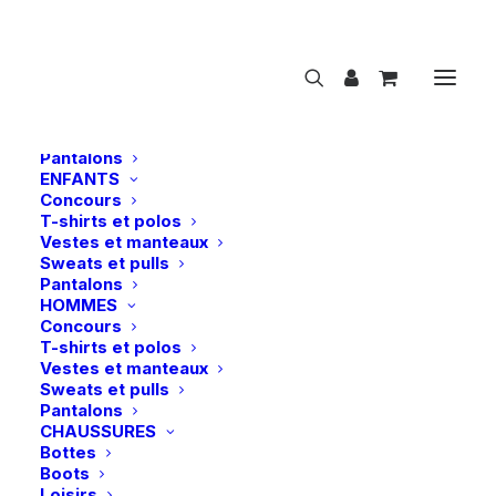
NOUVEAUTÉS
CAVALIER
FEMMES
Concours
T-shirts et polos
Vestes et manteaux
Sweats et pulls
Pantalons
ENFANTS
Concours
T-shirts et polos
Vestes et manteaux
Sweats et pulls
Show filters
Pantalons
HOMMES
Concours
T-shirts et polos
Vestes et manteaux
Sweats et pulls
Pantalons
CHAUSSURES
Bottes
Boots
Loisirs