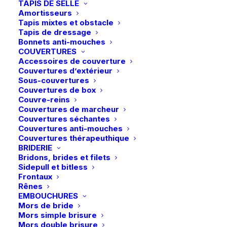
TAPIS DE SELLE
peuvent
Amortisseurs
être
Tapis mixtes et obstacle
choisies
Tapis de dressage
sur
Bonnets anti-mouches
la
COUVERTURES
page
Accessoires de couverture
du
Couvertures d’extérieur
produit
Sous-couvertures
Couvertures de box
Ce
Ce
Couvre-reins
Boss Equestrian |
LeMieux | Chaussettes
produit
produit
Couvertures de marcheur
Chaussettes Chelsea
CHOIX DES OPTIONS
CHOIX DES OPTIONS
Footsie – Western
a
a
Couvertures séchantes
Logo – Pine Grove
plusieurs
plusieurs
14,95
€
Couvertures anti-mouches
19,00
€
variations.
variations.
Couvertures thérapeuthique
Les
Les
BRIDERIE
options
options
Bridons, brides et filets
peuvent
peuvent
Sidepull et bitless
être
être
Frontaux
choisies
choisies
Rênes
sur
sur
EMBOUCHURES
la
la
Mors de bride
page
page
Mors simple brisure
du
du
Mors double brisure