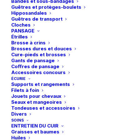
Bandes et sous-bandages
options
options
Guêtres et protèges-boulets
peuvent
peuvent
Hipposandales
être
être
Guêtres de transport
choisies
choisies
Cloches
sur
sur
PANSAGE
la
la
Étrilles
page
page
Brosse à crins
du
du
Brosses dures et douces
produit
produit
Cure-pieds et brosses
Gants de pansage
Ce
Ce
Coffres de pansage
Cavallo | Chaussettes
LeMieux | Chaussettes
produit
produit
Accessoires concours
CHOIX DES OPTIONS
CavalLonda – Ecru
CHOIX DES OPTIONS
Performance – Navy
a
a
ÉCURIE
plusieurs
plusieurs
19,90
€
22,95
€
Supports et rangements
variations.
variations.
Filets à foin
Les
Les
Jouets pour chevaux
options
options
Seaux et mangeoires
peuvent
peuvent
Tondeuses et accessoires
être
être
Divers
choisies
choisies
SOINS
sur
sur
ENTRETIEN DU CUIR
la
la
Graisses et baumes
page
page
Huiles