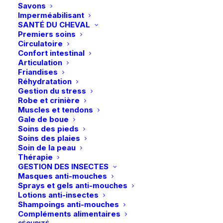
du
du
Savons
produit
produit
Imperméabilisant
SANTÉ DU CHEVAL
Ce
Ce
Premiers soins
LeMieux | Chaussettes
LeMieux | Chaussettes
produit
produit
Circulatoire
CHOIX DES OPTIONS
Performance – Noir
Aspen Herringbone –
CHOIX DES OPTIONS
a
a
Confort intestinal
Noir
plusieurs
plusieurs
22,95
€
Articulation
15,95
€
variations.
variations.
Friandises
Les
Les
Réhydratation
options
options
Gestion du stress
peuvent
peuvent
Robe et crinière
être
être
Muscles et tendons
choisies
choisies
Gale de boue
sur
sur
Soins des pieds
la
la
Soins des plaies
page
page
Soin de la peau
du
du
Thérapie
produit
produit
GESTION DES INSECTES
Masques anti-mouches
Ce
Ce
Sprays et gels anti-mouches
Kozy Socks |
LeMieux | Chaussettes
produit
produit
Lotions anti-insectes
CHOIX DES OPTIONS
Chaussettes
Stripe Fluffies – Lilac
CHOIX DES OPTIONS
a
a
Shampoings anti-mouches
1000Sabots – Gris
plusieurs
plusieurs
14,95
€
Compléments alimentaires
9,90
€
variations.
variations.