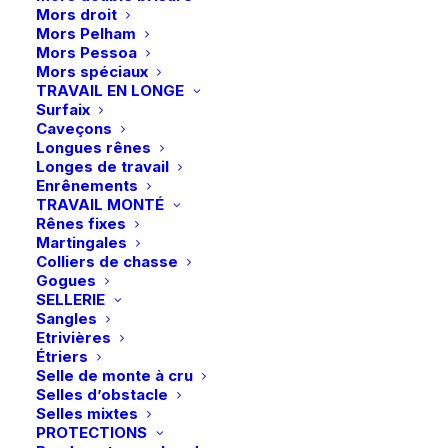
produit
produit
Mors droit
Mors Pelham
Ce
Ce
Mors Pessoa
LeMieux | Chaussettes
LeMieux | Chaussettes
produit
produit
Mors spéciaux
Footsie – Bubble Font
CHOIX DES OPTIONS
Competition – Mallow
CHOIX DES OPTIONS
a
a
TRAVAIL EN LONGE
Fondant
plusieurs
plusieurs
24,95
€
Surfaix
14,95
€
variations.
variations.
Caveçons
Les
Les
Longues rênes
options
options
Longes de travail
peuvent
peuvent
Enrênements
être
être
TRAVAIL MONTÉ
choisies
choisies
Rênes fixes
sur
sur
Martingales
la
la
Colliers de chasse
page
page
Gogues
du
du
SELLERIE
produit
produit
Sangles
Etrivières
Ce
Ce
Étriers
LeMieux | Chaussettes
Cavallo | Chaussettes
produit
produit
Selle de monte à cru
Competition – Jungle
CHOIX DES OPTIONS
CHOIX DES OPTIONS
CavalLeece – Ecru
a
a
Selles d’obstacle
plusieurs
plusieurs
24,95
€
16,90
€
Selles mixtes
variations.
variations.
PROTECTIONS
Les
Les