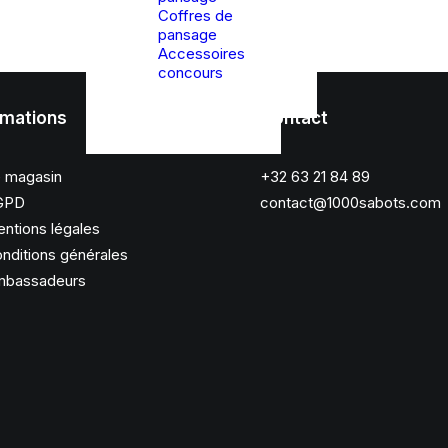
Coffres de
pansage
Accessoires
concours
rmations
Contact
 magasin
+32 63 21 84 89
GPD
contact@1000sabots.com
ntions légales
nditions générales
bassadeurs