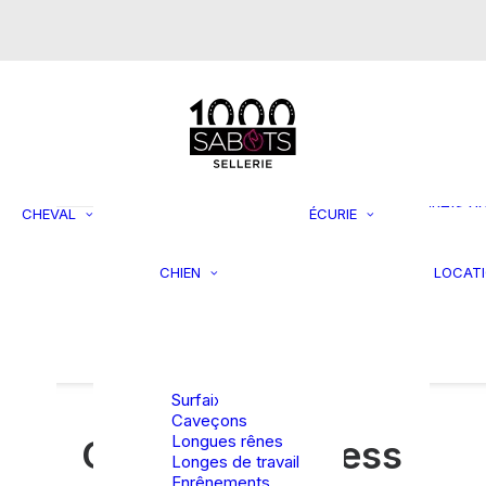
s
Mors de bride
Mors simple
brisure
Mors double
brisure
Supports 
Mors droit
rangemen
Mors Pelham
Filets à fo
Mors Pessoa
Jouets p
CHEVAL
ÉCURIE
Mors spéciaux
chevaux
Laisses et
Seaux et
colliers
mangeoir
CHIEN
LOCAT
asques
Jouets et
Tondeuse
rBag et
activités
accessoi
rsales
Lits et coussins
TRAVAIL EN
Divers
Vestes et
LONGE
manteaux
Surfaix
Caveçons
Longues rênes
G
e
s
t
i
o
n
d
u
s
t
r
e
s
s
Longes de travail
Enrênements