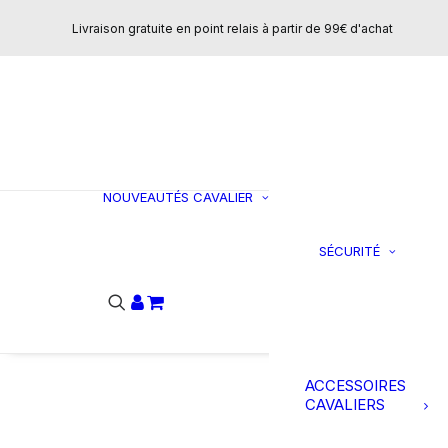
Concours
Livraison gratuite en point relais à partir de 99€ d'achat
T-shirts et polo
Vestes et
manteaux
Sweats et pulls
Pantalons
CHAUSSURES
NOUVEAUTÉS
CAVALIER
Bottes
SÉCURITÉ
C
Boots
Ai
Loisirs
do
Mini-chaps
Chaps
Accessoires
ACCESSOIRES
CAVALIERS