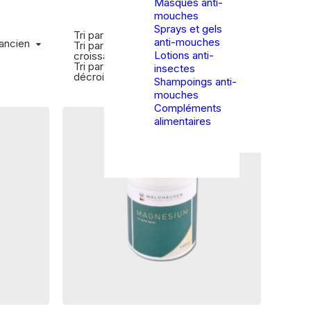
Masques anti-
mouches
Sprays et gels
Tri par popularité
anti-mouches
ncien
 ancien
Show filters
Tri par tarif
Lotions anti-
croissant
Tri par tarif
insectes
décroissant
Shampoings anti-
mouches
Compléments
alimentaires
Ce