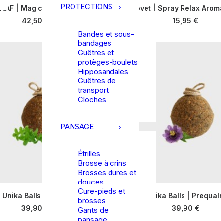
PROTECTIONS
NAF | Magic Powder
Leovet | Spray Relax Aro
produit
CHOIX DES OPTIONS
CHOIX DES OPTION
a
42,50
€
15,95
€
plusieurs
Bandes et sous-
variations.
bandages
Les
Guêtres et
options
protèges-boulets
peuvent
Hipposandales
être
Guêtres de
choisies
transport
sur
Cloches
la
page
du
PANSAGE
produit
Étrilles
Brosse à crins
Brosses dures et
douces
Cure-pieds et
Unika Balls | Herbs
Unika Balls | Prequa
brosses
AJOUTER AU PANIER
AJOUTER AU PANIE
39,90
€
39,90
€
Gants de
pansage