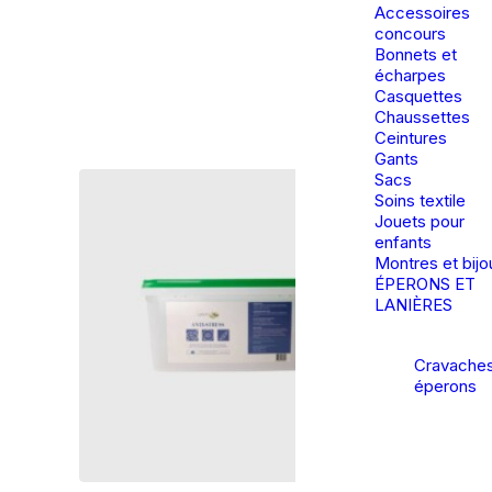
Accessoires
concours
Bonnets et
écharpes
Casquettes
Chaussettes
Ceintures
Gants
Sacs
Soins textile
Jouets pour
enfants
Montres et bijo
ÉPERONS ET
LANIÈRES
Cravaches
éperons
Ce
Ce