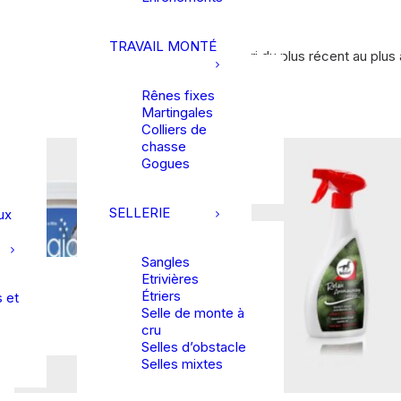
TRAVAIL MONTÉ
Trié du plus récent au plus a
Tri du plus récent au plus
7 résultats affichés
Rênes fixes
Martingales
Colliers de
chasse
Gogues
SELLERIE
ux
Sangles
Etrivières
Étriers
 et
Selle de monte à
cru
Selles d’obstacle
Selles mixtes
Ce