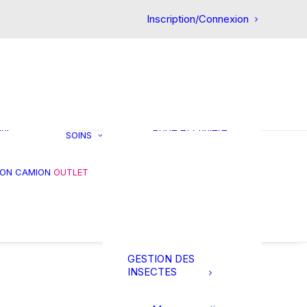
CHEVAL
Inscription/Connexion
Premiers soins
Circulatoire
Confort intestinal
Articulation
et
Friandises
ts
Réhydratation
in
Gestion du stress
our
Robe et crinière
SOINS
Muscles et
tendons
es
Gale de boue
ION CAMION
OUTLET
s et
Soins des pieds
res
Soins des plaies
Soin de la peau
Thérapie
GESTION DES
INSECTES