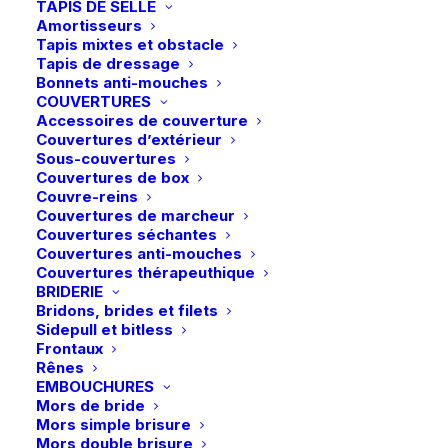
TAPIS DE SELLE
Amortisseurs
19,95
€
Tapis mixtes et obstacle
Tapis de dressage
Bonnets anti-mouches
L’article indispensable en compétition.
COUVERTURES
Accessoires de couverture
Couvertures d’extérieur
Sous-couvertures
En stock
Couvertures de box
Couvre-reins
quantité
Couvertures de marcheur
Couvertures séchantes
de
Couvertures anti-mouches
Waldhausen
Couvertures thérapeuthique
|
BRIDERIE
Ajouter au panier
Bridons, brides et filets
Set
Sidepull et bitless
Livraison gratuite à partir de 99 euros
de
Frontaux
Rênes
Échange gratuit pendant 14 jours
tressage
EMBOUCHURES
Retrait gratuit en magasin
pour
Mors de bride
Paiement rapide et sécurisé
crinière
Mors simple brisure
Mors double brisure