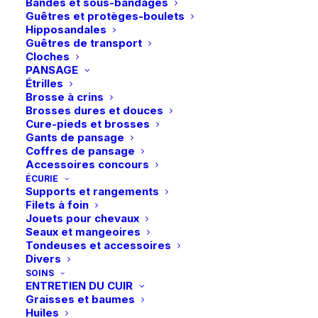
Bandes et sous-bandages
Guêtres et protèges-boulets
Hipposandales
Guêtres de transport
Cloches
PANSAGE
Étrilles
Brosse à crins
Brosses dures et douces
Cure-pieds et brosses
Gants de pansage
Coffres de pansage
Accessoires concours
ÉCURIE
Supports et rangements
Ce
Filets à foin
Equestrian Stockholm | Tapis de selle – Avenue
produit
Jouets pour chevaux
CHOIX DES OPTIONS
Green
89,00
€
a
Seaux et mangeoires
plusieurs
Tondeuses et accessoires
variations.
Livraison gratuite dès 99€
Divers
Les
en point relais
SOINS
options
ENTRETIEN DU CUIR
peuvent
Graisses et baumes
être
Huiles