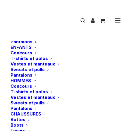
NOUVEAUTÉS
CAVALIER
FEMMES
Concours
T-shirts et polos
Vestes et manteaux
Sweats et pulls
Pantalons
ENFANTS
Concours
Waldhausen | Set de tressage pour crinière
T-shirts et polos
Vestes et manteaux
Accueil
Waldhausen | Set de tressage pour crinière
Sweats et pulls
Pantalons
HOMMES
Concours
T-shirts et polos
Vestes et manteaux
Sweats et pulls
Pantalons
CHAUSSURES
Bottes
Boots
Loisirs