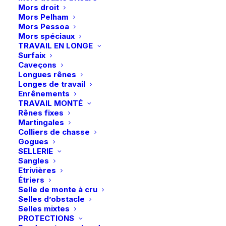
Mors droit
Mors Pelham
Mors Pessoa
Description
Mors spéciaux
TRAVAIL EN LONGE
Surfaix
Détails
Caveçons
Longues rênes
Longes de travail
Enrênements
TRAVAIL MONTÉ
Rênes fixes
Martingales
Colliers de chasse
Gogues
SELLERIE
Vous aimerez peut-être aussi
Sangles
Etrivières
Étriers
Selle de monte à cru
Selles d’obstacle
Selles mixtes
PROTECTIONS