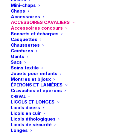
Mini-chaps
Chaps
Accessoires
ACCESSOIRES CAVALIERS
Accessoires concours
Bonnets et écharpes
Casquettes
Chaussettes
Ceintures
Gants
Sacs
Soins textile
Jouets pour enfants
Montres et bijoux
ÉPERONS ET LANIÈRES
Cravaches et éperons
CHEVAL
LICOLS ET LONGES
Accueil
Boutique
Cavalier
Licols divers
Waldhausen | Set de tressage pour crinière
Licols en cuir
Licols éthologiques
Waldhausen | Set de tressage pour
Licols de sécurité
crinière
Longes