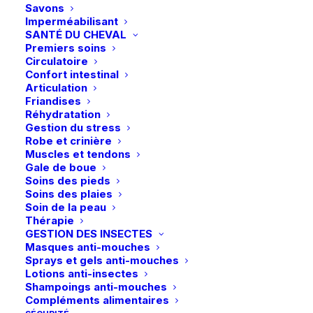
choisies
Savons
sur
Imperméabilisant
la
SANTÉ DU CHEVAL
page
Paiements sécurisés
Premiers soins
du
Circulatoire
Visa – MasterCard – Bancontact
produit
Confort intestinal
Articulation
Friandises
Réhydratation
Gestion du stress
Robe et crinière
Retours et échanges
Muscles et tendons
Gale de boue
sous 14 jours
Soins des pieds
Soins des plaies
Soin de la peau
Thérapie
GESTION DES INSECTES
Masques anti-mouches
Retrait en magasin
Sprays et gels anti-mouches
Lotions anti-insectes
Gratuit
Shampoings anti-mouches
Compléments alimentaires