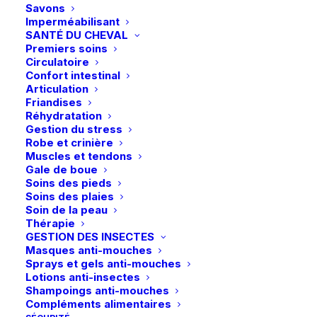
choisies
Savons
sur
Imperméabilisant
la
SANTÉ DU CHEVAL
page
Paiements sécurisés
Premiers soins
du
Circulatoire
Visa – MasterCard – Bancontact
produit
Confort intestinal
Articulation
Friandises
Réhydratation
Gestion du stress
Robe et crinière
Retours et échanges
Muscles et tendons
Gale de boue
sous 14 jours
Soins des pieds
Soins des plaies
Soin de la peau
Thérapie
GESTION DES INSECTES
Masques anti-mouches
Retrait en magasin
Sprays et gels anti-mouches
Lotions anti-insectes
Gratuit
Shampoings anti-mouches
Compléments alimentaires