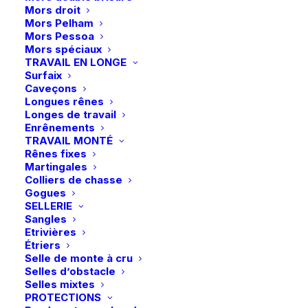
Mors droit
Mors Pelham
Mors Pessoa
Description
Mors spéciaux
TRAVAIL EN LONGE
Surfaix
Détails
Caveçons
Longues rênes
Longes de travail
Enrênements
TRAVAIL MONTÉ
Rênes fixes
Martingales
Colliers de chasse
Gogues
SELLERIE
Vous aimerez peut-être aussi
Sangles
Etrivières
Étriers
Selle de monte à cru
Selles d’obstacle
Selles mixtes
PROTECTIONS