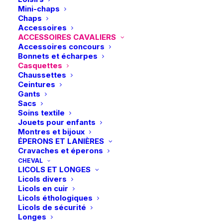
Mini-chaps
Chaps
Accessoires
ACCESSOIRES CAVALIERS
Accessoires concours
Bonnets et écharpes
Casquettes
Chaussettes
Ceintures
Gants
Sacs
Soins textile
Jouets pour enfants
Montres et bijoux
ÉPERONS ET LANIÈRES
Cravaches et éperons
CHEVAL
LICOLS ET LONGES
Accueil
Boutique
Cavalier
Licols divers
Cavallo | Casquette Cavalmorena – Darkblue
Licols en cuir
Licols éthologiques
Cavallo | Casquette Cavalmorena –
Licols de sécurité
Darkblue
Longes