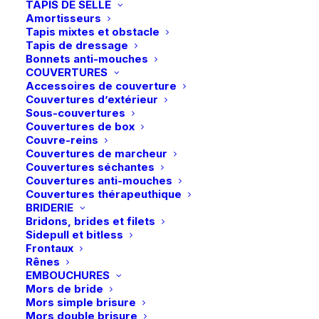
TAPIS DE SELLE
Amortisseurs
29,90
€
Tapis mixtes et obstacle
Tapis de dressage
Bonnets anti-mouches
Casquette Cavalmorena
COUVERTURES
Accessoires de couverture
Couvertures d’extérieur
Sous-couvertures
En stock
Couvertures de box
Couvre-reins
quantité
Couvertures de marcheur
Couvertures séchantes
de
Couvertures anti-mouches
Cavallo
Couvertures thérapeuthique
|
BRIDERIE
Ajouter au panier
Bridons, brides et filets
Casquette
Sidepull et bitless
Livraison gratuite à partir de 99 euros
Cavalmorena
Frontaux
Rênes
Échange gratuit pendant 14 jours
-
EMBOUCHURES
Retrait gratuit en magasin
Darkblue
Mors de bride
Paiement rapide et sécurisé
Mors simple brisure
Mors double brisure