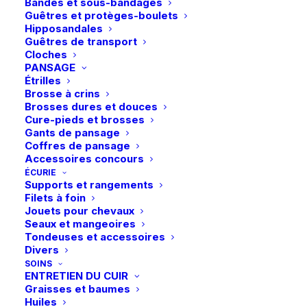
Bandes et sous-bandages
Guêtres et protèges-boulets
Hipposandales
Guêtres de transport
Cloches
PANSAGE
Étrilles
Brosse à crins
Brosses dures et douces
Cure-pieds et brosses
Gants de pansage
Coffres de pansage
Accessoires concours
ÉCURIE
Supports et rangements
Ce
Filets à foin
Zandona | Protèges-boulets Carbon Air Techno-Fur
produit
Jouets pour chevaux
Junior – Brun
CHOIX DES OPTIONS
99,90
€
a
Seaux et mangeoires
plusieurs
Tondeuses et accessoires
variations.
Livraison gratuite dès 99€
Divers
Les
en point relais
SOINS
options
ENTRETIEN DU CUIR
peuvent
Graisses et baumes
être
Huiles