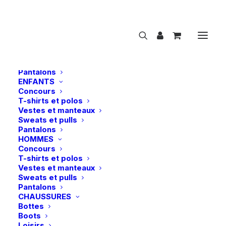
NOUVEAUTÉS
CAVALIER
FEMMES
Concours
T-shirts et polos
Vestes et manteaux
Sweats et pulls
Pantalons
ENFANTS
Concours
Cavallo | Casquette Cavalmorena – Darkblue
T-shirts et polos
Vestes et manteaux
Accueil
Cavallo | Casquette Cavalmorena – Darkblue
Sweats et pulls
Pantalons
HOMMES
Concours
T-shirts et polos
Vestes et manteaux
Sweats et pulls
Pantalons
CHAUSSURES
Bottes
Boots
Loisirs