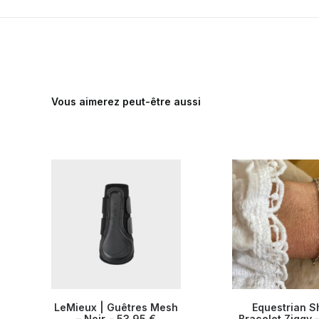
Vous aimerez peut-être aussi
Ce
LeMieux | Guêtres Mesh
Equestrian S
produit
CHOIX DES OPTIONS
– Noir
53,95
€
Bracelet Ziggy 
AJOUTER AU P