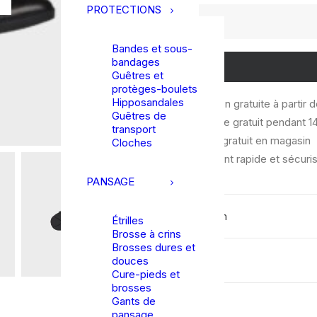
PROTECTIONS
quantité
de
Bandes et sous-
LeMieux
bandages
|
Guêtres et
Boots
protèges-boulets
Hipposandales
Livraison gratuite à partir 
Zip
Guêtres de
Échange gratuit pendant 14
Paddock
transport
Retrait gratuit en magasin
-
Cloches
Paiement rapide et sécuri
Noir
PANSAGE
Description
Étrilles
Brosse à crins
Brosses dures et
Détails
douces
Cure-pieds et
brosses
Gants de
pansage