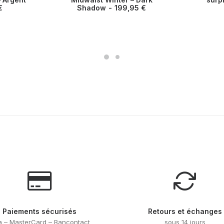
a
€
Shadow
199,95
€
plusieurs
variations.
Les
options
peuvent
être
choisies
sur
la
page
du
produit
Paiements sécurisés
Retours et échanges
a – MasterCard – Bancontact
sous 14 jours