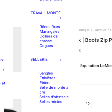
TRAVAIL MONTÉ
Rênes fixes
Accueil
Boutique
Cavalier
L
Martingales
Colliers de
LeMieux | Boots Zip 
chasse
Gogues
153,95
€
SELLERIE
ux
Bottines d’équitation LeMieu
quotidien
Sangles
Etrivières
Étriers
 et
Selle de monte à
cru
Taille
Selles d’obstacle
Selles mixtes
38
39
40