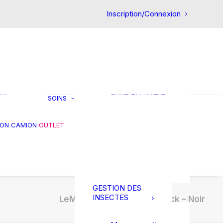
CHEVAL
Inscription/Connexion
Premiers soins
Circulatoire
Confort intestinal
Articulation
et
Friandises
ts
Réhydratation
in
Gestion du stress
our
Robe et crinière
SOINS
Muscles et
tendons
es
Gale de boue
ION CAMION
OUTLET
s et
Soins des pieds
res
Soins des plaies
Soin de la peau
Thérapie
GESTION DES
INSECTES
LeMieux | Boots Zip Paddock – Noir