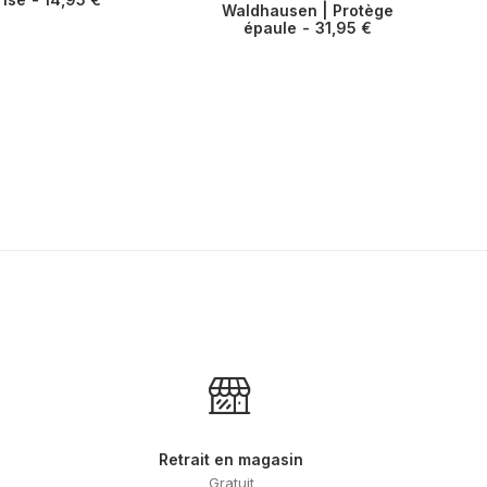
Waldhausen | Protège
produit
CHOIX DES OPTIONS
épaule
31,95
€
a
plusieurs
variations.
Les
options
peuvent
être
choisies
sur
la
page
du
produit
Retrait en magasin
Gratuit