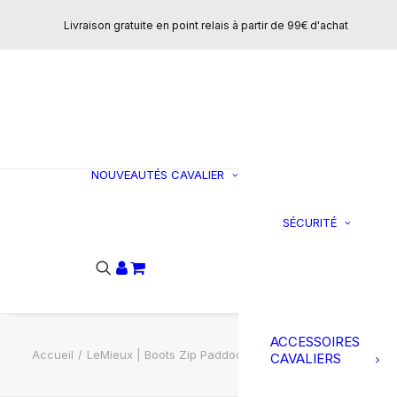
Concours
Livraison gratuite en point relais à partir de 99€ d'achat
T-shirts et polo
Vestes et
manteaux
Sweats et pulls
Pantalons
CHAUSSURES
NOUVEAUTÉS
CAVALIER
Bottes
SÉCURITÉ
C
Boots
Ai
Loisirs
do
Mini-chaps
Chaps
Accessoires
ACCESSOIRES
Accueil
LeMieux | Boots Zip Paddock – Noir
CAVALIERS