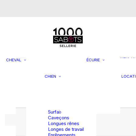
s
Mors de bride
Mors simple
brisure
Mors double
brisure
Supports 
Mors droit
rangemen
Mors Pelham
Filets à fo
Mors Pessoa
Jouets p
CHEVAL
ÉCURIE
Mors spéciaux
chevaux
Laisses et
Seaux et
colliers
mangeoir
CHIEN
LOCAT
asques
Jouets et
Tondeuse
rBag et
activités
accessoi
rsales
Lits et coussins
TRAVAIL EN
Divers
Vestes et
LONGE
manteaux
Surfaix
Caveçons
Longues rênes
Longes de travail
Enrênements