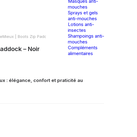
Masques anti-
mouches
Sprays et gels
anti-mouches
Lotions anti-
insectes
Shampoings anti-
eMieux | Boots Zip Paddock – Noir
mouches
Compléments
Paddock – Noir
alimentaires
x : élégance, confort et praticité au