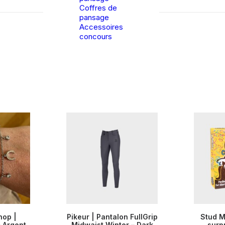
Coffres de
pansage
Accessoires
concours
Ce
hop |
Pikeur | Pantalon FullGrip
Stud M
produit
– Argent
ANIER
Midwaist Winter – Dark
CHOIX DES OPTIONS
AJOUT
surp