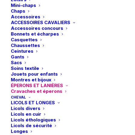
Mini-chaps
Chaps
Accessoires
ACCESSOIRES CAVALIERS
Accessoires concours
Bonnets et écharpes
Casquettes
Chaussettes
Ceintures
Gants
Sacs
Soins textile
Jouets pour enfants
Montres et bijoux
ÉPERONS ET LANIÈRES
Cravaches et éperons
CHEVAL
LICOLS ET LONGES
Licols divers
Licols en cuir
Licols éthologiques
Accueil
Boutique
Cavalier
Licols de sécurité
Longes
SD Design | Lanières d’éperons Hollywood Glamorous –