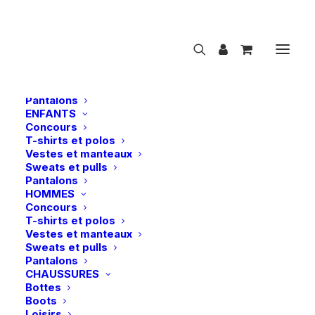
NOUVEAUTÉS
CAVALIER
FEMMES
Concours
T-shirts et polos
Vestes et manteaux
Sweats et pulls
Pantalons
ENFANTS
Concours
SD Design | Lanières d’éperons Hollywood
T-shirts et polos
Glamorous – Raspberry Shimmer
Vestes et manteaux
Sweats et pulls
Accueil
Pantalons
SD Design | Lanières d’éperons Hollywood Glamorous –
HOMMES
Raspberry Shimmer
Concours
T-shirts et polos
Vestes et manteaux
Sweats et pulls
Pantalons
CHAUSSURES
Bottes
Boots
Loisirs