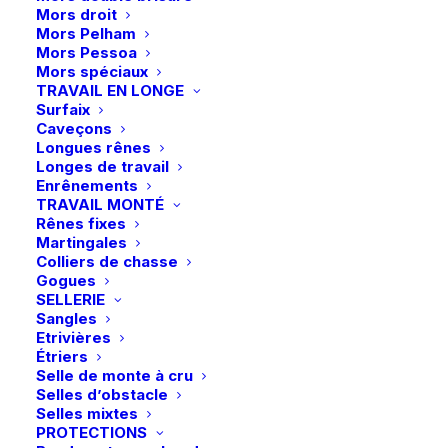
Échange gratuit pendant 14 jours
d'éperons
Mors droit
Retrait gratuit en magasin
Hollywood
Mors Pelham
Mors Pessoa
Paiement rapide et sécurisé
Glamorous
Mors spéciaux
-
TRAVAIL EN LONGE
Surfaix
Raspberry
Caveçons
Shimmer
Description
Longues rênes
Longes de travail
Enrênements
Détails
TRAVAIL MONTÉ
Rênes fixes
Martingales
Colliers de chasse
Gogues
SELLERIE
Sangles
Etrivières
Étriers
Selle de monte à cru
Vous aimerez peut-être aussi
Selles d’obstacle
Selles mixtes
PROTECTIONS