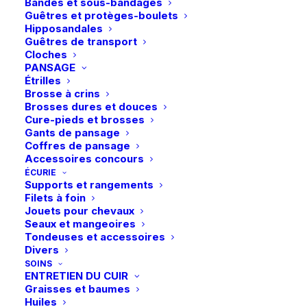
Bandes et sous-bandages
Guêtres et protèges-boulets
Hipposandales
Guêtres de transport
Cloches
PANSAGE
Étrilles
Brosse à crins
Brosses dures et douces
Cure-pieds et brosses
Gants de pansage
Coffres de pansage
Accessoires concours
ÉCURIE
Supports et rangements
Filets à foin
Jouets pour chevaux
Seaux et mangeoires
Tondeuses et accessoires
Divers
Ce
SOINS
Dy’on | Bridon D Collection muserolle combinée –
produit
ENTRETIEN DU CUIR
CHOIX DES OPTIONS
Brun
279,99
€
a
Graisses et baumes
plusieurs
Huiles
variations.
Livraison gratuite dès 99€