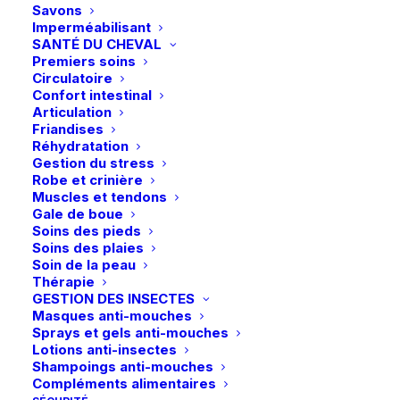
Savons
Les
en point relais
Imperméabilisant
options
SANTÉ DU CHEVAL
peuvent
Premiers soins
être
Circulatoire
choisies
Confort intestinal
sur
Articulation
la
Friandises
page
Paiements sécurisés
Réhydratation
du
Visa – MasterCard – Bancontact
Gestion du stress
produit
Robe et crinière
Muscles et tendons
Gale de boue
Soins des pieds
Soins des plaies
Soin de la peau
Retours et échanges
Thérapie
sous 14 jours
GESTION DES INSECTES
Masques anti-mouches
Sprays et gels anti-mouches
Lotions anti-insectes
Shampoings anti-mouches
Compléments alimentaires