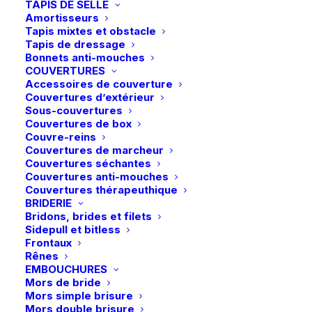
TAPIS DE SELLE
Raspberry Shimmer
Amortisseurs
Tapis mixtes et obstacle
SD Design | Lanières d’éperons
Tapis de dressage
Hollywood Glamorous – Raspberry
Bonnets anti-mouches
Shimmer
COUVERTURES
Accessoires de couverture
20,00
€
Couvertures d’extérieur
Sous-couvertures
Couvertures de box
Couvre-reins
Couvertures de marcheur
Couvertures séchantes
Couvertures anti-mouches
En stock
Couvertures thérapeuthique
BRIDERIE
quantité
Bridons, brides et filets
de
Sidepull et bitless
Frontaux
SD
Rênes
Design
Ajouter au panier
EMBOUCHURES
|
Mors de bride
Mors simple brisure
Livraison gratuite à partir de 99 euros
Lanières
Mors double brisure