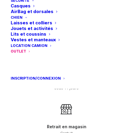
SÉCURITÉ
options
Casques
peuvent
AirBag et dorsales
être
CHIEN
choisies
Laisses et colliers
sur
Jouets et activités
la
Lits et coussins
page
Paiements sécurisés
Vestes et manteaux
du
Visa – MasterCard – Bancontact
LOCATION CAMION
produit
OUTLET
INSCRIPTION/CONNEXION
Retours et échanges
sous 14 jours
Retrait en magasin