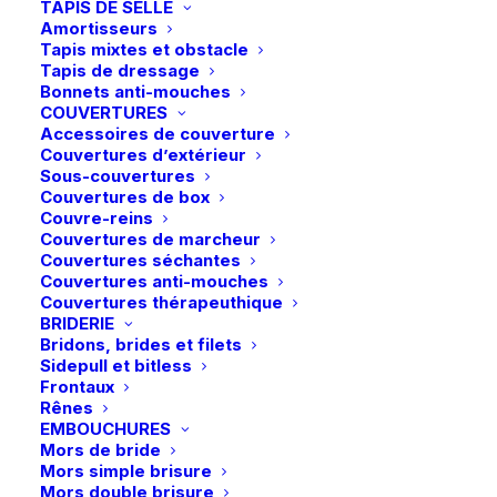
TAPIS DE SELLE
Amortisseurs
Tapis mixtes et obstacle
Tapis de dressage
Bonnets anti-mouches
COUVERTURES
Accessoires de couverture
Couvertures d’extérieur
Sous-couvertures
Couvertures de box
Couvre-reins
Couvertures de marcheur
Couvertures séchantes
Couvertures anti-mouches
Couvertures thérapeuthique
BRIDERIE
Accueil
Boutique
Cavalier
Femmes
Bridons, brides et filets
Samshield | Pantalon Chloe Full Grip – Blanc
Sidepull et bitless
Frontaux
Samshield | Pantalon Chloe Full Grip –
Rênes
Blanc
EMBOUCHURES
Mors de bride
209,00
€
Mors simple brisure
Mors double brisure