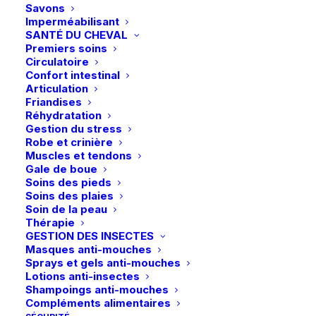
Savons
Imperméabilisant
SANTÉ DU CHEVAL
Premiers soins
Circulatoire
Confort intestinal
Articulation
Friandises
Réhydratation
Gestion du stress
Robe et crinière
Muscles et tendons
Gale de boue
Soins des pieds
Soins des plaies
Soin de la peau
Thérapie
GESTION DES INSECTES
Ce
Masques anti-mouches
Schockemöhle | Bridon Concord – Espresso/Argent
produit
Sprays et gels anti-mouches
CHOIX DES OPTIONS
269,95
€
a
Lotions anti-insectes
plusieurs
Shampoings anti-mouches
variations.
Livraison gratuite dès 99€
Compléments alimentaires
Les
en point relais