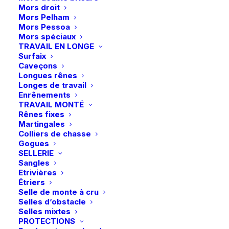
Mors droit
Mors Pelham
Pantalon Chloe – Effet Seconde Peau et
Mors Pessoa
Performance
Mors spéciaux
TRAVAIL EN LONGE
Surfaix
Caveçons
Taille
Longues rênes
Longes de travail
Enrênements
32
34
36
38
40
42
TRAVAIL MONTÉ
Rênes fixes
Effacer
Martingales
Colliers de chasse
quantité
Gogues
de
SELLERIE
Sangles
Samshield
Etrivières
|
Ajouter au panier
Étriers
Pantalon
Selle de monte à cru
Selles d’obstacle
Livraison gratuite à partir de 99 euros
Chloe
Selles mixtes
Échange gratuit pendant 14 jours
Full
PROTECTIONS