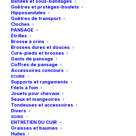
Bandes et sous-bandages
Retrait gratuit en magasin
Grip
Guêtres et protèges-boulets
Paiement rapide et sécurisé
-
Hipposandales
Blanc
Guêtres de transport
Cloches
PANSAGE
Description
Étrilles
Brosse à crins
Brosses dures et douces
Détails
Cure-pieds et brosses
Gants de pansage
Coffres de pansage
Accessoires concours
ÉCURIE
Supports et rangements
Filets à foin
Jouets pour chevaux
Seaux et mangeoires
Tondeuses et accessoires
Vous aimerez peut-être aussi
Divers
SOINS
ENTRETIEN DU CUIR
Graisses et baumes
Huiles