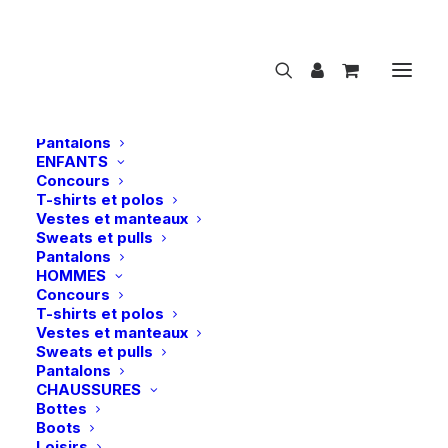
NOUVEAUTÉS
CAVALIER
FEMMES
Concours
T-shirts et polos
Vestes et manteaux
Sweats et pulls
Pantalons
ENFANTS
Concours
Samshield | Pantalon Chloe Full Grip – Blanc
T-shirts et polos
Vestes et manteaux
Accueil
Samshield | Pantalon Chloe Full Grip – Blanc
Sweats et pulls
Pantalons
HOMMES
Concours
T-shirts et polos
Vestes et manteaux
Sweats et pulls
Pantalons
CHAUSSURES
Bottes
Boots
Loisirs