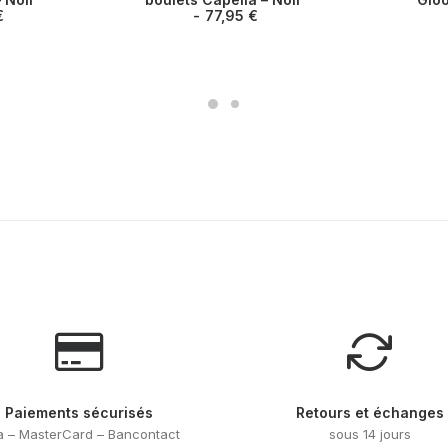
a
a
€
77,95
€
plusieurs
plusieurs
variations.
variations
Les
Les
options
options
peuvent
peuvent
être
être
choisies
choisies
sur
sur
la
la
page
page
du
du
produit
produit
Paiements sécurisés
Retours et échanges
a – MasterCard – Bancontact
sous 14 jours