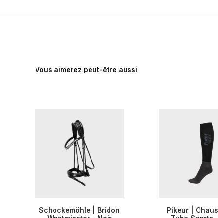
Vous aimerez peut-être aussi
Ce
Ce
Schockemöhle | Bridon
Pikeur | Chaus
produit
produit
CHOIX DES OPTIONS
Westminster – Noir
CHOIX DES OP
Tube Sports –