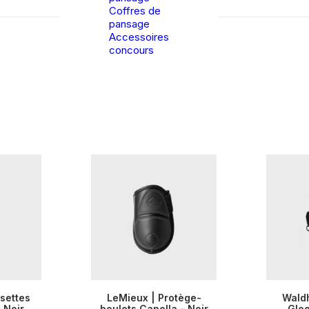
Coffres de
pansage
Accessoires
concours
Ce
Ce
settes
LeMieux | Protège-
Waldh
produit
produit
TIONS
 Noir
boulets Capella – Noir
CHOIX DES OPTIONS
CHOIX
Glo