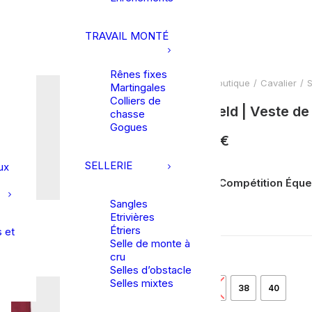
TRAVAIL MONTÉ
Rênes fixes
Accueil
Boutique
Cavalier
S
Martingales
Colliers de
Samshield | Veste de
chasse
Gogues
409,00
€
SELLERIE
ux
Veste de Compétition Éques
Confort
Sangles
Etrivières
Étriers
 et
Selle de monte à
cru
Taille
Selles d’obstacle
Selles mixtes
34
36
38
40