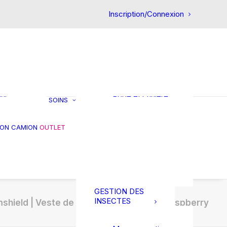
CHEVAL
Inscription/Connexion
Premiers soins
Circulatoire
Confort intestinal
Articulation
et
Friandises
ts
Réhydratation
in
Gestion du stress
our
Robe et crinière
SOINS
Muscles et
tendons
es
Gale de boue
ION CAMION
OUTLET
s et
Soins des pieds
res
Soins des plaies
Soin de la peau
Thérapie
GESTION DES
INSECTES
shield | Veste de concours Louiselle – Raspberry