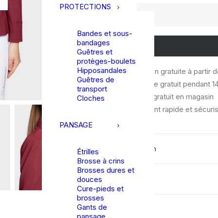
PROTECTIONS
quantité
de
Bandes et sous-
Samshield
bandages
|
Guêtres et
Veste
protèges-boulets
Hipposandales
Livraison gratuite à partir 
de
Guêtres de
Échange gratuit pendant 14
concours
transport
Retrait gratuit en magasin
Louiselle
Cloches
Paiement rapide et sécuri
-
Raspberry
PANSAGE
Description
Étrilles
Brosse à crins
Brosses dures et
Détails
douces
Cure-pieds et
brosses
Gants de
pansage