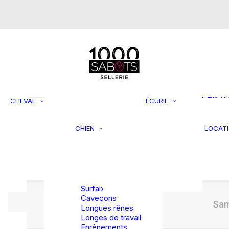
s
Mors de bride
Mors simple
brisure
Mors double
brisure
Supports 
Mors droit
rangemen
Mors Pelham
Filets à fo
Mors Pessoa
Jouets p
CHEVAL
ÉCURIE
Mors spéciaux
chevaux
Laisses et
Seaux et
colliers
mangeoir
CHIEN
LOCAT
asques
Jouets et
Tondeuse
rBag et
activités
accessoi
rsales
Lits et coussins
TRAVAIL EN
Divers
Vestes et
LONGE
manteaux
Surfaix
Caveçons
Sam
Longues rênes
Longes de travail
Enrênements