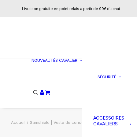
Concours
Livraison gratuite en point relais à partir de 99€ d'achat
T-shirts et polo
Vestes et
manteaux
Sweats et pulls
Pantalons
CHAUSSURES
NOUVEAUTÉS
CAVALIER
Bottes
SÉCURITÉ
C
Boots
Ai
Loisirs
do
Mini-chaps
Chaps
Accessoires
ACCESSOIRES
Accueil
Samshield | Veste de concours Louiselle – Raspberry
CAVALIERS