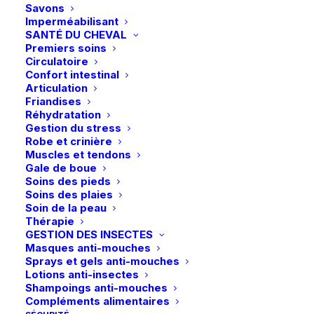
page
page
Savons
du
du
Imperméabilisant
produit
produit
SANTÉ DU CHEVAL
Premiers soins
Circulatoire
Confort intestinal
Articulation
Friandises
Réhydratation
Gestion du stress
Robe et crinière
Muscles et tendons
Gale de boue
Livraison gratuite dès 99€
Soins des pieds
en point relais
Soins des plaies
Soin de la peau
Thérapie
GESTION DES INSECTES
Masques anti-mouches
Sprays et gels anti-mouches
Lotions anti-insectes
Paiements sécurisés
Shampoings anti-mouches
Visa – MasterCard – Bancontact
Compléments alimentaires