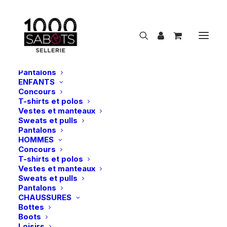
NOUVEAUTÉS
CAVALIER
FEMMES
Concours
T-shirts et polos
Vestes et manteaux
Sweats et pulls
Pantalons
ENFANTS
Concours
Pénélope | Longe Ethologique –
T-shirts et polos
Noir/Caramel
Vestes et manteaux
Sweats et pulls
Accueil
Pénélope | Longe Ethologique – Noir/Caramel
Pantalons
HOMMES
Concours
T-shirts et polos
Vestes et manteaux
Sweats et pulls
Pantalons
CHAUSSURES
Bottes
Boots
Loisirs