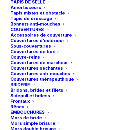
TAPIS DE SELLE
Amortisseurs
Tapis mixtes et obstacle
Accueil
Boutique
Cheval
Tapis de dressage
Bonnets anti-mouches
Pénélope | Longe Ethologique – Noir/Caramel
COUVERTURES
Pénélope | Longe Ethologique –
Accessoires de couverture
Couvertures d’extérieur
Noir/Caramel
Sous-couvertures
Couvertures de box
25,90
€
Couvre-reins
Couvertures de marcheur
Couvertures séchantes
Longe éthologique – Noir & caramel
Couvertures anti-mouches
Couvertures thérapeuthique
BRIDERIE
Bridons, brides et filets
En stock
Sidepull et bitless
Frontaux
quantité
Rênes
EMBOUCHURES
de
Mors de bride
Pénélope
Mors simple brisure
|
Mors double brisure
Ajouter au panier