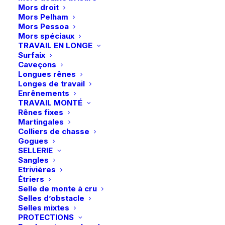
Mors droit
Longe
Mors Pelham
Livraison gratuite à partir de 99 euros
Ethologique
Mors Pessoa
Mors spéciaux
Échange gratuit pendant 14 jours
-
TRAVAIL EN LONGE
Retrait gratuit en magasin
Noir/Caramel
Surfaix
Paiement rapide et sécurisé
Caveçons
Longues rênes
Longes de travail
Enrênements
TRAVAIL MONTÉ
Description
Rênes fixes
Martingales
Colliers de chasse
Détails
Gogues
SELLERIE
Sangles
Etrivières
Étriers
Selle de monte à cru
Selles d’obstacle
Selles mixtes
PROTECTIONS