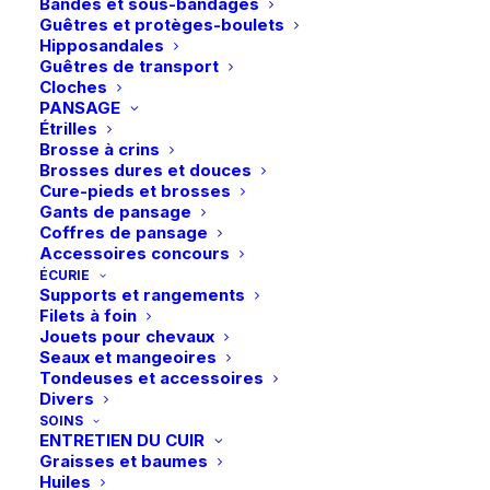
Bandes et sous-bandages
Vous aimerez peut-être aussi
Guêtres et protèges-boulets
Hipposandales
Guêtres de transport
Cloches
PANSAGE
Étrilles
Brosse à crins
Brosses dures et douces
Cure-pieds et brosses
Gants de pansage
Coffres de pansage
Ce
Ce
Accessoires concours
Samshield | Chemise
Kingsland |
produit
produit
ÉCURIE
CHOIX DES OPTIONS
de concours Lucia –
Chaussettes KLNatali
CHOIX DES OPTIONS
a
a
Supports et rangements
Sauge
149,00
€
Coolmax – Pack de 3
plusieurs
plusieurs
Filets à foin
39,95
€
variations.
variations.
Jouets pour chevaux
Les
Les
Seaux et mangeoires
options
options
Tondeuses et accessoires
peuvent
peuvent
Divers
être
être
SOINS
choisies
choisies
ENTRETIEN DU CUIR
sur
sur
Graisses et baumes
la
la
Huiles