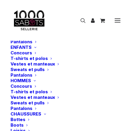
NOUVEAUTÉS
CAVALIER
FEMMES
Concours
T-shirts et polos
Vestes et manteaux
Sweats et pulls
Pantalons
ENFANTS
Concours
ThinLine | Licol Flexible Breakaway – Noir
T-shirts et polos
Vestes et manteaux
Accueil
ThinLine | Licol Flexible Breakaway – Noir
Sweats et pulls
Pantalons
HOMMES
Concours
T-shirts et polos
Vestes et manteaux
Sweats et pulls
Pantalons
CHAUSSURES
Bottes
Boots
Loisirs