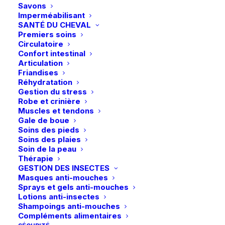
sur
sur
Savons
la
la
Imperméabilisant
page
page
SANTÉ DU CHEVAL
du
du
Premiers soins
produit
produit
Circulatoire
Confort intestinal
Articulation
Friandises
Réhydratation
Gestion du stress
Robe et crinière
Muscles et tendons
Gale de boue
Soins des pieds
Livraison gratuite dès 99€
Soins des plaies
Soin de la peau
en point relais
Thérapie
GESTION DES INSECTES
Masques anti-mouches
Sprays et gels anti-mouches
Lotions anti-insectes
Shampoings anti-mouches
Paiements sécurisés
Compléments alimentaires
Visa – MasterCard – Bancontact