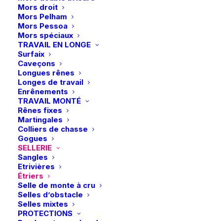
Les étriers
Rel-X EASY
allient ouverture latérale et
Mors droit
Mors Pelham
conception technique avancée
Mors Pessoa
Mors spéciaux
TRAVAIL EN LONGE
Surfaix
En stock
Caveçons
Longues rênes
quantité
Longes de travail
Enrênements
de
TRAVAIL MONTÉ
Acavallo
Rênes fixes
|
Ajouter au panier
Martingales
Colliers de chasse
Étriers
Gogues
Livraison gratuite à partir de 99 euros
Rel-
SELLERIE
Échange gratuit pendant 14 jours
X
Sangles
Etrivières
Retrait gratuit en magasin
Easy
Étriers
Paiement rapide et sécurisé
-
Selle de monte à cru
Selles d’obstacle
Noir
Selles mixtes
PROTECTIONS