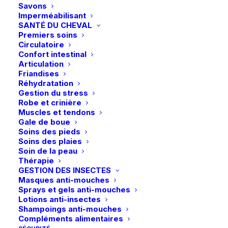
Savons
Imperméabilisant
SANTÉ DU CHEVAL
Premiers soins
Circulatoire
Confort intestinal
Articulation
Friandises
Réhydratation
Gestion du stress
Robe et crinière
Muscles et tendons
Gale de boue
Back on Track® | Collier pour Back Warmer – Noir
Soins des pieds
AJOUTER AU PANIER
32,90
€
Soins des plaies
Soin de la peau
Livraison gratuite dès 99€
Thérapie
en point relais
GESTION DES INSECTES
Masques anti-mouches
Sprays et gels anti-mouches
Lotions anti-insectes
Shampoings anti-mouches
Compléments alimentaires