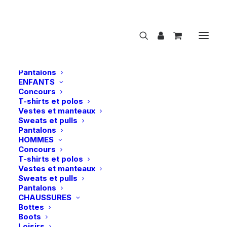
NOUVEAUTÉS
CAVALIER
FEMMES
Concours
T-shirts et polos
Vestes et manteaux
Sweats et pulls
Pantalons
ENFANTS
Concours
Acavallo | Étriers Rel-X Easy – Noir
T-shirts et polos
Vestes et manteaux
Accueil
Acavallo | Étriers Rel-X Easy – Noir
Sweats et pulls
Pantalons
HOMMES
Concours
T-shirts et polos
Vestes et manteaux
Sweats et pulls
Pantalons
CHAUSSURES
Bottes
Boots
Loisirs