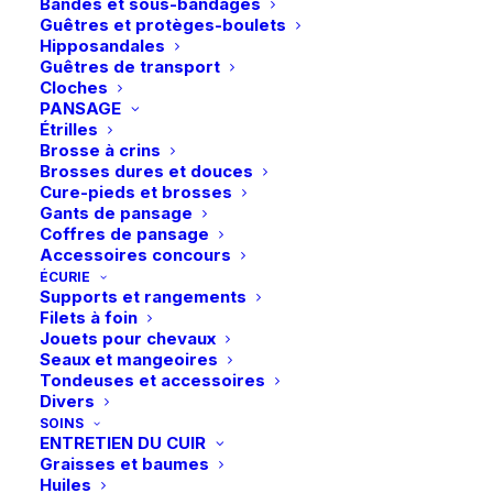
Description
Bandes et sous-bandages
Guêtres et protèges-boulets
Hipposandales
Guêtres de transport
Détails
Cloches
PANSAGE
Étrilles
Brosse à crins
Brosses dures et douces
Cure-pieds et brosses
Gants de pansage
Coffres de pansage
Accessoires concours
Vous aimerez peut-être aussi
ÉCURIE
Supports et rangements
Filets à foin
Jouets pour chevaux
Seaux et mangeoires
Tondeuses et accessoires
Divers
SOINS
ENTRETIEN DU CUIR
Graisses et baumes
Huiles