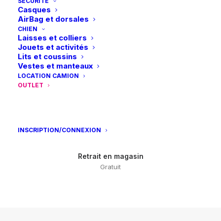
SÉCURITÉ
Paiements sécurisés
Casques
Visa – MasterCard – Bancontact
AirBag et dorsales
CHIEN
Laisses et colliers
Jouets et activités
Lits et coussins
Vestes et manteaux
LOCATION CAMION
Retours et échanges
OUTLET
sous 14 jours
INSCRIPTION/CONNEXION
Retrait en magasin
Gratuit