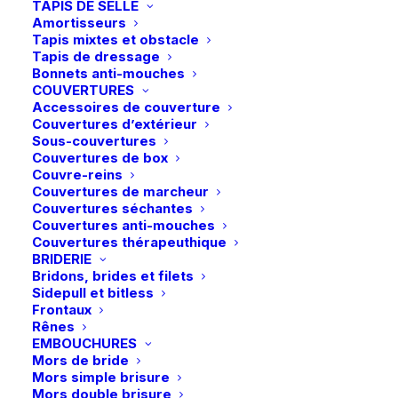
TAPIS DE SELLE
Amortisseurs
Tapis mixtes et obstacle
Tapis de dressage
Bonnets anti-mouches
COUVERTURES
Accessoires de couverture
Couvertures d’extérieur
Sous-couvertures
Couvertures de box
Couvre-reins
Couvertures de marcheur
Couvertures séchantes
Couvertures anti-mouches
Couvertures thérapeuthique
BRIDERIE
Accueil
Boutique
Cheval
Bridons, brides et filets
Acavallo | Étriers Rel-X Easy – Noir
Sidepull et bitless
Frontaux
Acavallo | Étriers Rel-X Easy – Noir
Rênes
EMBOUCHURES
189,00
€
Mors de bride
Mors simple brisure
Mors double brisure