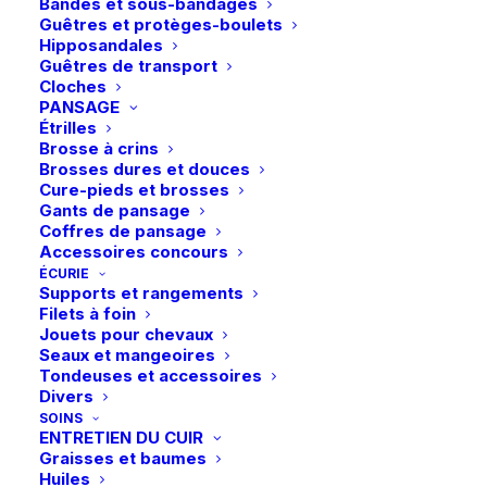
Bandes et sous-bandages
Guêtres et protèges-boulets
Détails
Hipposandales
Guêtres de transport
Cloches
PANSAGE
Étrilles
Brosse à crins
Brosses dures et douces
Cure-pieds et brosses
Gants de pansage
Coffres de pansage
Vous aimerez peut-être aussi
Accessoires concours
ÉCURIE
Supports et rangements
Filets à foin
Jouets pour chevaux
Seaux et mangeoires
Tondeuses et accessoires
Divers
SOINS
ENTRETIEN DU CUIR
Graisses et baumes
Huiles