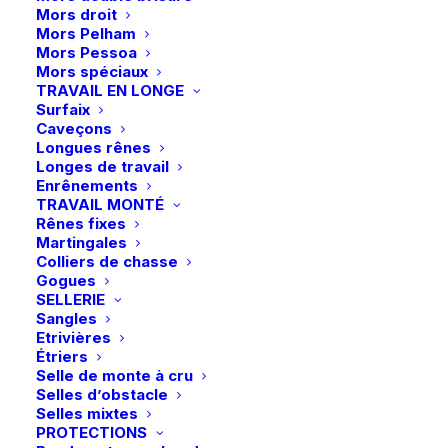
Mors droit
Le
Le
184,99
€
92,50
€
Mors Pelham
prix
prix
Mors Pessoa
initial
actuel
Mors spéciaux
L’amortisseur Impact de correction améliorera
était :
est :
TRAVAIL EN LONGE
l’ajustement de votre selle selons les besoins du dos
Surfaix
184,99 €.
92,50 €.
Caveçons
de votre cheval.
Longues rênes
Longes de travail
Enrênements
TRAVAIL MONTÉ
Rupture de stock
Rênes fixes
Martingales
Livraison gratuite à partir de 99 euros
Colliers de chasse
Gogues
Échange gratuit pendant 14 jours
SELLERIE
Retrait gratuit en magasin
Sangles
Paiement rapide et sécurisé
Etrivières
Étriers
Selle de monte à cru
Selles d’obstacle
Selles mixtes
Description
PROTECTIONS