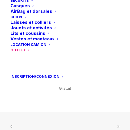
Visa – MasterCard – Bancontact
SÉCURITÉ
produit
Casques
AirBag et dorsales
CHIEN
Laisses et colliers
Jouets et activités
Lits et coussins
Retours et échanges
Vestes et manteaux
sous 14 jours
LOCATION CAMION
OUTLET
INSCRIPTION/CONNEXION
Retrait en magasin
Gratuit