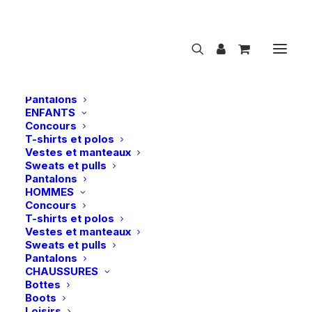
NOUVEAUTÉS
CAVALIER
FEMMES
Concours
T-shirts et polos
Vestes et manteaux
Sweats et pulls
Pantalons
ENFANTS
Concours
Kentucky | Amortisseur Correction Impact
T-shirts et polos
18mm – Noir
Vestes et manteaux
Sweats et pulls
Accueil
Pantalons
Kentucky | Amortisseur Correction Impact 18mm – Noir
HOMMES
Concours
T-shirts et polos
Vestes et manteaux
Sweats et pulls
Pantalons
CHAUSSURES
Bottes
Boots
-50%
Loisirs