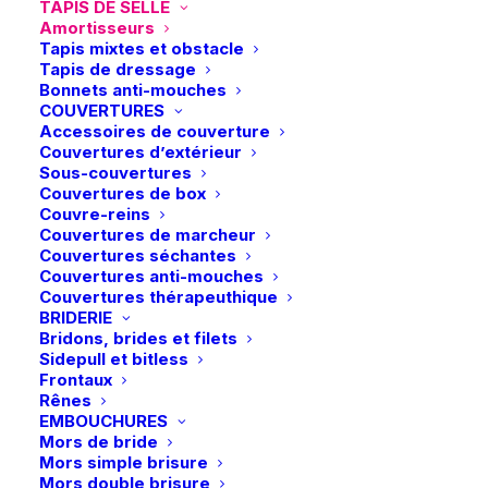
TAPIS DE SELLE
Amortisseurs
Tapis mixtes et obstacle
Tapis de dressage
Bonnets anti-mouches
COUVERTURES
Accessoires de couverture
Couvertures d’extérieur
Sous-couvertures
Couvertures de box
Couvre-reins
Couvertures de marcheur
Couvertures séchantes
Couvertures anti-mouches
Couvertures thérapeuthique
BRIDERIE
Bridons, brides et filets
Sidepull et bitless
Accueil
Boutique
Cheval
Frontaux
Kentucky | Amortisseur Correction Impact 18mm – Noir
Rênes
EMBOUCHURES
Kentucky | Amortisseur Correction
Mors de bride
Impact 18mm – Noir
Mors simple brisure
Mors double brisure