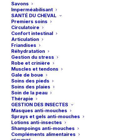
Savons
Imperméabilisant
SANTÉ DU CHEVAL
Premiers soins
Circulatoire
Confort intestinal
Articulation
Friandises
Réhydratation
Gestion du stress
Ce
Robe et crinière
Eskadron | Cloches Softslate Heritage 25 –
produit
Muscles et tendons
CHOIX DES OPTIONS
Wildberry
29,95
€
a
Gale de boue
plusieurs
Soins des pieds
variations.
Livraison gratuite dès 99€
Soins des plaies
Les
Soin de la peau
en point relais
options
Thérapie
peuvent
GESTION DES INSECTES
être
Masques anti-mouches
choisies
Sprays et gels anti-mouches
sur
Lotions anti-insectes
la
Shampoings anti-mouches
page
Paiements sécurisés
Compléments alimentaires
du