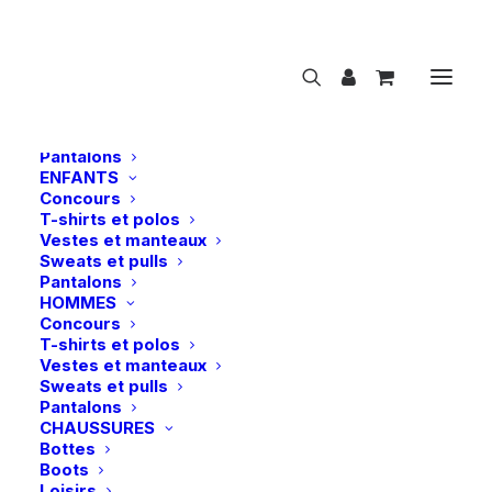
NOUVEAUTÉS
CAVALIER
FEMMES
Concours
T-shirts et polos
Vestes et manteaux
Sweats et pulls
Pantalons
ENFANTS
Concours
Eskadron | Bonnet anti-mouches DynAir
T-shirts et polos
Mesh Jewel Platinum 26 – Slate Blue
Vestes et manteaux
Sweats et pulls
Accueil
Pantalons
Eskadron | Bonnet anti-mouches DynAir Mesh Jewel
HOMMES
Platinum 26 – Slate Blue
Concours
T-shirts et polos
Vestes et manteaux
Sweats et pulls
Pantalons
CHAUSSURES
Bottes
Boots
Loisirs