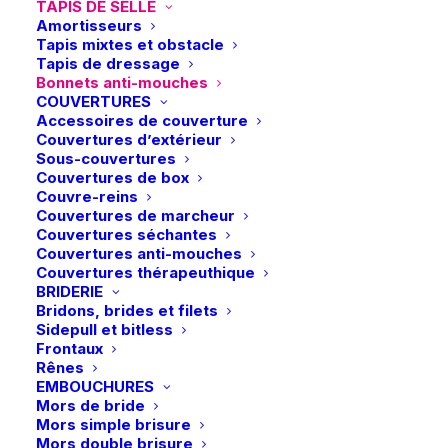
TAPIS DE SELLE
Platinum 26 – Slate Blue
Amortisseurs
Tapis mixtes et obstacle
Eskadron | Bonnet anti-mouches
Tapis de dressage
DynAir Mesh Jewel Platinum 26 – Slate
Bonnets anti-mouches
Blue
COUVERTURES
Accessoires de couverture
31,95
€
Couvertures d’extérieur
Sous-couvertures
Couvertures de box
Couvre-reins
Bonnet anti-mouches DynAir Mesh Jewel – Respirabilité et
Couvertures de marcheur
Couvertures séchantes
élégance
Couvertures anti-mouches
Couvertures thérapeuthique
BRIDERIE
Bridons, brides et filets
Taille
Sidepull et bitless
Frontaux
Full
Rênes
EMBOUCHURES
Effacer
Mors de bride
Mors simple brisure
quantité
Mors double brisure