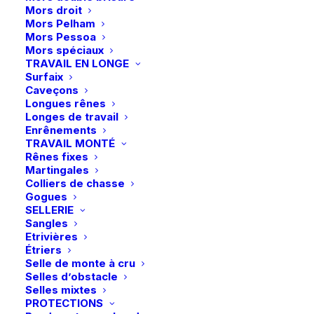
Mors droit
de
Mors Pelham
Eskadron
Mors Pessoa
|
Mors spéciaux
Ajouter au panier
TRAVAIL EN LONGE
Bonnet
Surfaix
Livraison gratuite à partir de 99 euros
anti-
Caveçons
Longues rênes
Échange gratuit pendant 14 jours
mouches
Longes de travail
Retrait gratuit en magasin
DynAir
Enrênements
Paiement rapide et sécurisé
Mesh
TRAVAIL MONTÉ
Rênes fixes
Jewel
Martingales
Platinum
Colliers de chasse
26
Gogues
Description
SELLERIE
-
Sangles
Slate
Etrivières
Détails
Étriers
Blue
Selle de monte à cru
Selles d’obstacle
Selles mixtes
PROTECTIONS