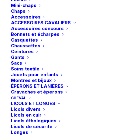
Mini-chaps
Chaps
Accessoires
ACCESSOIRES CAVALIERS
Accessoires concours
Bonnets et écharpes
Casquettes
Chaussettes
Ceintures
Gants
Sacs
Soins textile
Jouets pour enfants
Montres et bijoux
ÉPERONS ET LANIÈRES
Cravaches et éperons
CHEVAL
LICOLS ET LONGES
Licols divers
Licols en cuir
Licols éthologiques
Accueil
Boutique
Cheval
Licols de sécurité
Longes
Eskadron | Bonnet anti-mouches DynAir Mesh Jewel