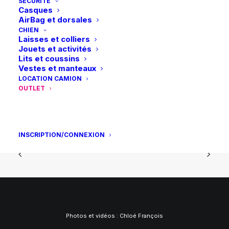
SÉCURITÉ
Casques
sous 14 jours
AirBag et dorsales
CHIEN
Laisses et colliers
Jouets et activités
Lits et coussins
Vestes et manteaux
Retrait en magasin
LOCATION CAMION
Gratuit
OUTLET
INSCRIPTION/CONNEXION
Photos et vidéos :
Chloé François