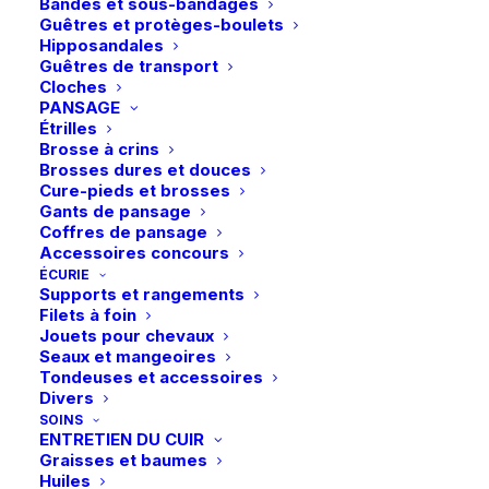
Bandes et sous-bandages
Guêtres et protèges-boulets
Hipposandales
Guêtres de transport
Cloches
Vous aimerez peut-être aussi
PANSAGE
Étrilles
Brosse à crins
Brosses dures et douces
Cure-pieds et brosses
Gants de pansage
Coffres de pansage
Accessoires concours
ÉCURIE
Supports et rangements
Filets à foin
Jouets pour chevaux
Seaux et mangeoires
Tondeuses et accessoires
Divers
SOINS
ENTRETIEN DU CUIR
Graisses et baumes
Huiles