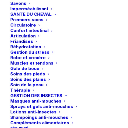
Savons
Imperméabilisant
SANTÉ DU CHEVAL
Ce
Premiers soins
Schockemöhle | Bridon Malibu – Espresso
produit
Circulatoire
CHOIX DES OPTIONS
279,95
€
a
Confort intestinal
plusieurs
Articulation
variations.
Livraison gratuite dès 99€
Friandises
Les
Réhydratation
en point relais
options
Gestion du stress
peuvent
Robe et crinière
être
Muscles et tendons
choisies
Gale de boue
sur
Soins des pieds
la
Soins des plaies
page
Paiements sécurisés
Soin de la peau
du
Thérapie
Visa – MasterCard – Bancontact
produit
GESTION DES INSECTES
Masques anti-mouches
Sprays et gels anti-mouches
Lotions anti-insectes
Shampoings anti-mouches
Compléments alimentaires
Retours et échanges