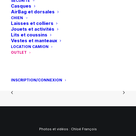
SÉCURITÉ
Casques
sous 14 jours
AirBag et dorsales
CHIEN
Laisses et colliers
Jouets et activités
Lits et coussins
Vestes et manteaux
Retrait en magasin
LOCATION CAMION
OUTLET
Gratuit
INSCRIPTION/CONNEXION
Photos et vidéos :
Chloé François