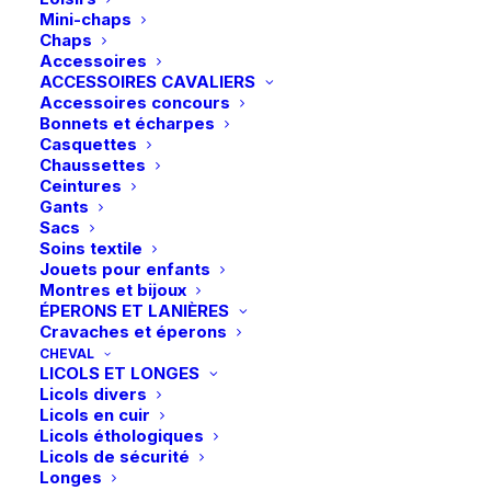
Mini-chaps
Chaps
Accessoires
ACCESSOIRES CAVALIERS
Accessoires concours
Bonnets et écharpes
Casquettes
Chaussettes
Ceintures
Gants
Sacs
Soins textile
Jouets pour enfants
Montres et bijoux
ÉPERONS ET LANIÈRES
Cravaches et éperons
CHEVAL
LICOLS ET LONGES
Licols divers
Licols en cuir
Licols éthologiques
Accueil
Boutique
Cheval
Licols de sécurité
Longes
Eskadron | Tapis de dressage Sparkle Jewel Platinum 26