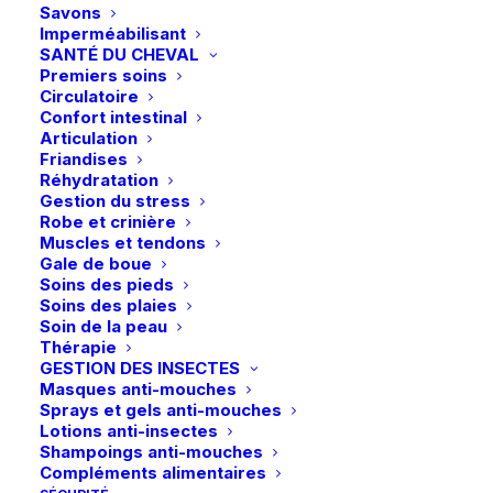
Savons
Imperméabilisant
SANTÉ DU CHEVAL
Ce
Premiers soins
produit
Circulatoire
LeMieux | T-shirt Mini Alex – Powder Blue
29,95
€
CHOIX DES OPTIONS
a
Confort intestinal
plusieurs
Articulation
variations.
Friandises
Livraison gratuite dès 99€
Les
Réhydratation
en point relais
options
Gestion du stress
peuvent
Robe et crinière
être
Muscles et tendons
choisies
Gale de boue
sur
Soins des pieds
la
Soins des plaies
page
Soin de la peau
Paiements sécurisés
du
Thérapie
Visa – MasterCard – Bancontact
produit
GESTION DES INSECTES
Masques anti-mouches
Sprays et gels anti-mouches
Lotions anti-insectes
Shampoings anti-mouches
Compléments alimentaires
Retours et échanges