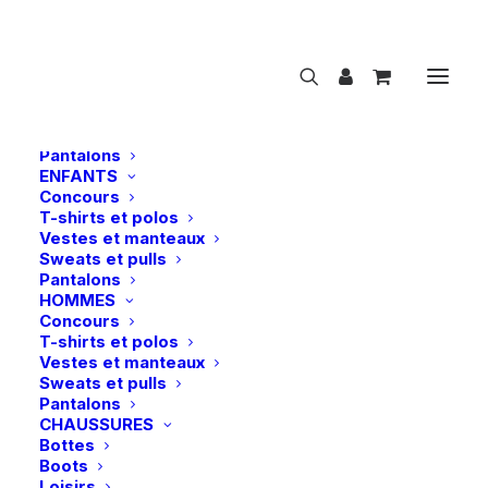
NOUVEAUTÉS
CAVALIER
FEMMES
Concours
T-shirts et polos
Vestes et manteaux
Sweats et pulls
Pantalons
ENFANTS
Concours
Eskadron | Tapis de dressage Sparkle Jewel
T-shirts et polos
Platinum 26 – Slate Blue
Vestes et manteaux
Sweats et pulls
Accueil
Pantalons
Eskadron | Tapis de dressage Sparkle Jewel Platinum 26
HOMMES
– Slate Blue
Concours
T-shirts et polos
Vestes et manteaux
Sweats et pulls
Pantalons
CHAUSSURES
Bottes
Boots
Loisirs