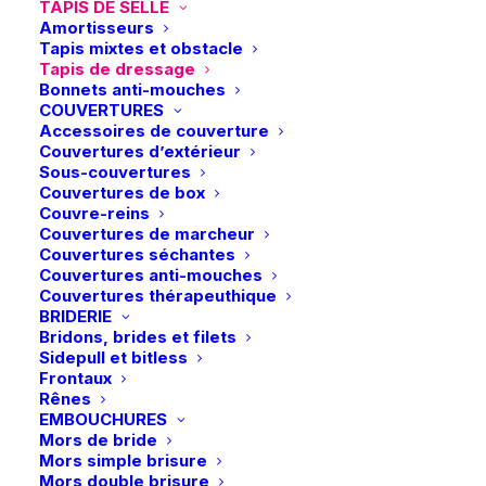
TAPIS DE SELLE
– Slate Blue
Amortisseurs
Tapis mixtes et obstacle
Eskadron | Tapis de dressage Sparkle
Tapis de dressage
Jewel Platinum 26 – Slate Blue
Bonnets anti-mouches
COUVERTURES
84,95
€
Accessoires de couverture
Couvertures d’extérieur
Sous-couvertures
Couvertures de box
Tapis de dressage Sparkle Jewel Platinum – Élégance,
Couvre-reins
Couvertures de marcheur
maintien et confort
Couvertures séchantes
Couvertures anti-mouches
Couvertures thérapeuthique
BRIDERIE
Bridons, brides et filets
Taille
Sidepull et bitless
Frontaux
Full
Rênes
EMBOUCHURES
Effacer
Mors de bride
Mors simple brisure
Mors double brisure
quantité