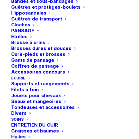
Bandes et sous-bandages
Guêtres et protèges-boulets
Hipposandales
Guêtres de transport
Cloches
Vous aimerez peut-être aussi
PANSAGE
Étrilles
Brosse à crins
Brosses dures et douces
Cure-pieds et brosses
Gants de pansage
Coffres de pansage
Accessoires concours
ÉCURIE
Supports et rangements
Filets à foin
Jouets pour chevaux
Seaux et mangeoires
Tondeuses et accessoires
Divers
SOINS
ENTRETIEN DU CUIR
Graisses et baumes
Huiles