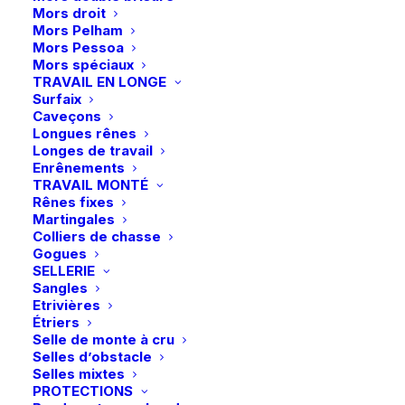
Mors droit
de
Mors Pelham
Eskadron
Mors Pessoa
Mors spéciaux
|
Ajouter au panier
TRAVAIL EN LONGE
Tapis
Surfaix
Livraison gratuite à partir de 99 euros
de
Caveçons
Longues rênes
Échange gratuit pendant 14 jours
dressage
Longes de travail
Retrait gratuit en magasin
Sparkle
Enrênements
Paiement rapide et sécurisé
Jewel
TRAVAIL MONTÉ
Rênes fixes
Platinum
Martingales
26
Colliers de chasse
Gogues
-
Description
SELLERIE
Slate
Sangles
Blue
Etrivières
Détails
Étriers
Selle de monte à cru
Selles d’obstacle
Selles mixtes
PROTECTIONS