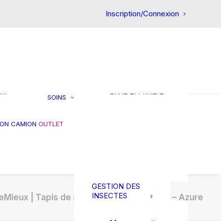
CHEVAL
Inscription/Connexion
Premiers soins
Circulatoire
Confort intestinal
Articulation
et
Friandises
ts
Réhydratation
in
Gestion du stress
our
Robe et crinière
SOINS
Muscles et
tendons
es
Gale de boue
ION CAMION
OUTLET
s et
Soins des pieds
res
Soins des plaies
Soin de la peau
Thérapie
GESTION DES
INSECTES
eMieux | Tapis de selle Loire Classic Satin – Azure