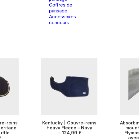
Coffres de
pansage
Accessoires
concours
Ce
Ce
re-reins
Kentucky | Couvre-reins
Absorbin
produit
produit
Heritage
TIONS
CHOIX DES OPTIONS
Heavy Fleece – Navy
CHOIX
mouch
a
a
uffle
124,99
€
Flymas
plusieurs
plusieurs
€
avec