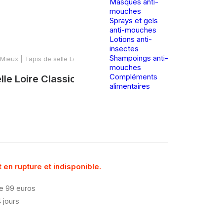
Masques anti-
mouches
Sprays et gels
anti-mouches
Lotions anti-
insectes
Shampoings anti-
Mieux | Tapis de selle Loire Classic Satin – Azure
mouches
Compléments
lle Loire Classic Satin – Azure
alimentaires
 en rupture et indisponible.
de 99 euros
 jours