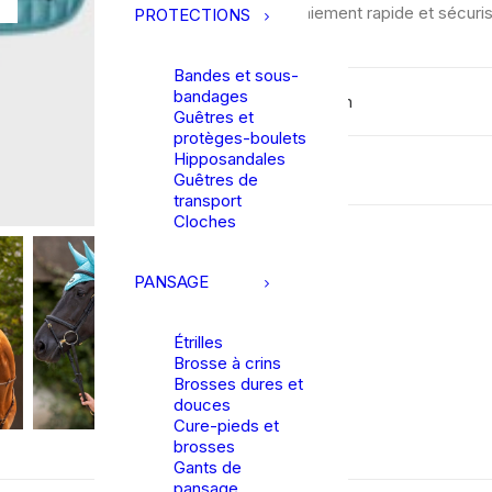
Paiement rapide et sécuri
PROTECTIONS
Bandes et sous-
bandages
Description
Guêtres et
protèges-boulets
Hipposandales
Détails
Guêtres de
transport
Cloches
PANSAGE
Étrilles
Brosse à crins
Brosses dures et
douces
Cure-pieds et
brosses
Gants de
pansage