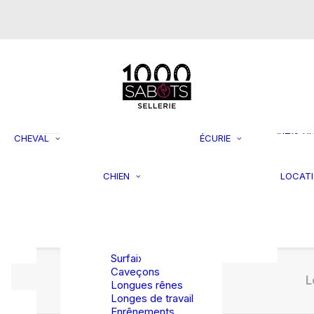
s
Mors de bride
Mors simple
brisure
Mors double
brisure
Supports 
Mors droit
rangemen
Mors Pelham
Filets à fo
Mors Pessoa
Jouets p
CHEVAL
ÉCURIE
Mors spéciaux
chevaux
Laisses et
Seaux et
colliers
mangeoir
CHIEN
LOCAT
asques
Jouets et
Tondeuse
rBag et
activités
accessoi
rsales
Lits et coussins
TRAVAIL EN
Divers
Vestes et
LONGE
manteaux
Surfaix
Caveçons
L
Longues rênes
Longes de travail
Enrênements