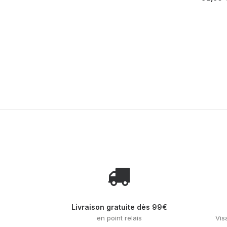
variations.
Les
options
peuvent
être
choisies
sur
la
page
du
produit
Livraison gratuite dès 99€
en point relais
Vis