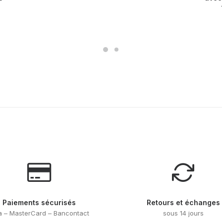
variations.
variations
Les
Les
options
options
peuvent
peuvent
être
être
choisies
choisies
sur
sur
la
la
page
page
du
du
produit
produit
Paiements sécurisés
Retours et échanges
a – MasterCard – Bancontact
sous 14 jours