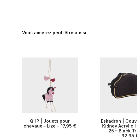
Vous aimerez peut-être aussi
Ce
QHP | Jouets pour
Eskadron | Couv
produit
chevaux – Lize
AJOUTER AU PANIER
17,95
€
Kidney Acrylic 
CHOIX DES OP
a
25 – Black Tr
plusieurs
92,95