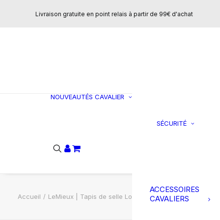
Concours
Livraison gratuite en point relais à partir de 99€ d'achat
T-shirts et polo
Vestes et
manteaux
Sweats et pulls
Pantalons
CHAUSSURES
NOUVEAUTÉS
CAVALIER
Bottes
SÉCURITÉ
C
Boots
Ai
Loisirs
do
Mini-chaps
Chaps
Accessoires
ACCESSOIRES
Accueil
LeMieux | Tapis de selle Loire Classic Satin – Azure
CAVALIERS