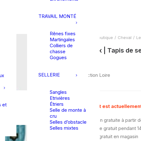
TRAVAIL MONTÉ
Rênes fixes
Accueil
Boutique
Cheval
Le
Martingales
Colliers de
LeMieux | Tapis de se
chasse
Gogues
SELLERIE
Collection Loire
ux
Sangles
Etrivières
Étriers
 et
Ce produit est actuellement
Selle de monte à
cru
Livraison gratuite à partir 
Selles d’obstacle
Selles mixtes
Échange gratuit pendant 14
Retrait gratuit en magasin