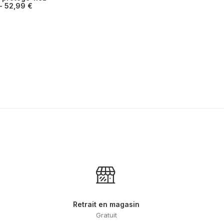
.
variations.
52,99
€
Les
options
peuvent
être
choisies
sur
la
page
du
produit
Retrait en magasin
Gratuit