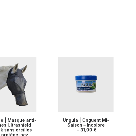
Ce
e | Masque anti-
Ungula | Onguent Mi-
produit
 DES OPTIONS
es Ultrashield
CHOIX DES OPTIONS
Saison – Incolore
a
k sans oreilles
31,99
€
plusieurs
 protège-nez