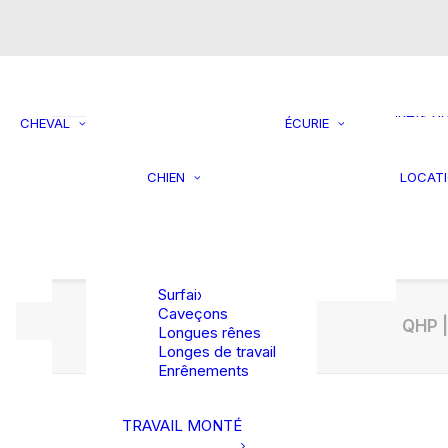
brisure
Mors double
brisure
Supports 
Mors droit
rangemen
Mors Pelham
Filets à fo
Mors Pessoa
Jouets p
CHEVAL
ÉCURIE
Mors spéciaux
chevaux
Laisses et
Seaux et
colliers
mangeoir
CHIEN
LOCAT
asques
Jouets et
Tondeuse
rBag et
activités
accessoi
rsales
Lits et coussins
TRAVAIL EN
Divers
Vestes et
LONGE
manteaux
Surfaix
Caveçons
QHP |
Longues rênes
Longes de travail
Enrênements
TRAVAIL MONTÉ