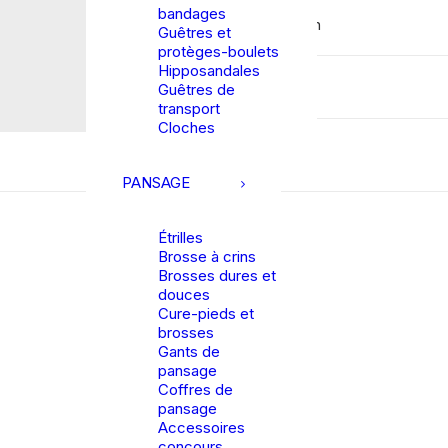
bandages
Description
Guêtres et
protèges-boulets
Hipposandales
Détails
Guêtres de
transport
Cloches
PANSAGE
Étrilles
Brosse à crins
Brosses dures et
douces
Cure-pieds et
brosses
Gants de
pansage
Coffres de
pansage
Accessoires
concours