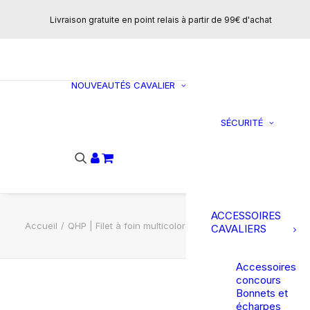
manteaux
Livraison gratuite en point relais à partir de 99€ d'achat
Sweats et pulls
Pantalons
CHAUSSURES
NOUVEAUTÉS
CAVALIER
Bottes
SÉCURITÉ
C
Boots
Ai
Loisirs
do
Mini-chaps
Chaps
Accessoires
ACCESSOIRES
Accueil
QHP | Filet à foin multicolore Collection – Purple Sunset
CAVALIERS
Accessoires
concours
Bonnets et
écharpes