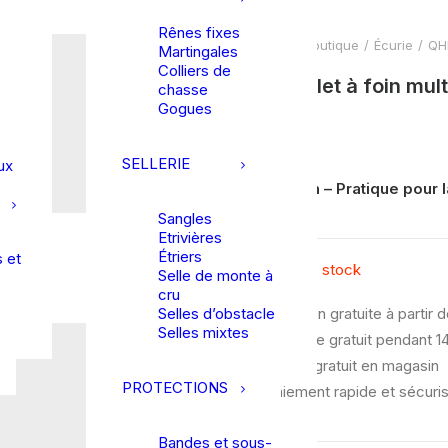
Rênes fixes
Accueil
Boutique
Écurie
QHP
Martingales
Colliers de
QHP | Filet à foin mul
chasse
Gogues
11,50
€
SELLERIE
ux
Filet à foin – Pratique pour 
Sangles
Etrivières
Étriers
 et
Rupture de stock
Selle de monte à
cru
Selles d’obstacle
Livraison gratuite à partir 
Selles mixtes
Échange gratuit pendant 14
Retrait gratuit en magasin
PROTECTIONS
Paiement rapide et sécuri
Bandes et sous-