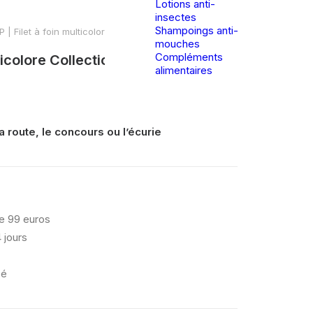
Lotions anti-
insectes
Shampoings anti-
 | Filet à foin multicolore Collection – Purple Sunset
mouches
Compléments
ticolore Collection – Purple Sunset
alimentaires
la route, le concours ou l’écurie
de 99 euros
 jours
sé