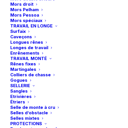
Mors droit
Mors Pelham
Mors Pessoa
Description
Mors spéciaux
TRAVAIL EN LONGE
Surfaix
Détails
Caveçons
Longues rênes
Longes de travail
Enrênements
TRAVAIL MONTÉ
Rênes fixes
Martingales
Colliers de chasse
Gogues
SELLERIE
Vous aimerez peut-être aussi
Sangles
Etrivières
Étriers
Selle de monte à cru
Selles d’obstacle
Selles mixtes
PROTECTIONS