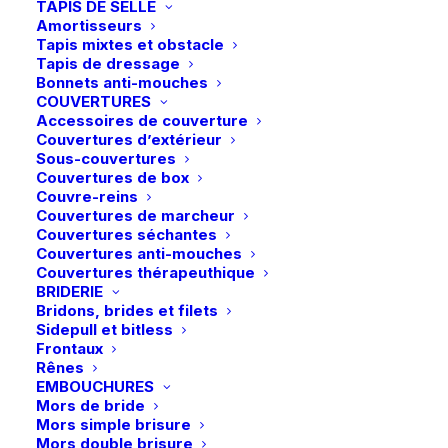
3,95
€
TAPIS DE SELLE
Amortisseurs
Tapis mixtes et obstacle
Tapis de dressage
La cuillère à mash est très pratique pour mélanger le
Bonnets anti-mouches
mash.
COUVERTURES
Accessoires de couverture
Couvertures d’extérieur
Sous-couvertures
En stock
Couvertures de box
Couvre-reins
quantité
Couvertures de marcheur
Couvertures séchantes
de
Couvertures anti-mouches
Waldhausen
Couvertures thérapeuthique
BRIDERIE
|
Ajouter au panier
Bridons, brides et filets
Cuillère
Sidepull et bitless
Livraison gratuite à partir de 99 euros
à
Frontaux
Rênes
Échange gratuit pendant 14 jours
mash
EMBOUCHURES
Retrait gratuit en magasin
-
Mors de bride
Paiement rapide et sécurisé
Gris
Mors simple brisure
Mors double brisure