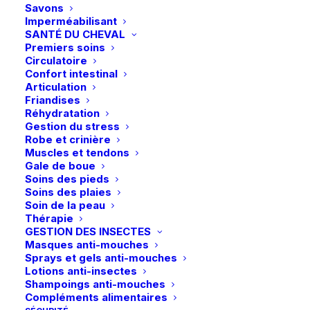
Savons
Imperméabilisant
SANTÉ DU CHEVAL
Premiers soins
Circulatoire
Confort intestinal
Livraison gratuite dès 99€
Articulation
en point relais
Friandises
Réhydratation
Gestion du stress
Robe et crinière
Muscles et tendons
Gale de boue
Soins des pieds
Paiements sécurisés
Soins des plaies
Visa – MasterCard – Bancontact
Soin de la peau
Thérapie
GESTION DES INSECTES
Masques anti-mouches
Sprays et gels anti-mouches
Lotions anti-insectes
Shampoings anti-mouches
Retours et échanges
Compléments alimentaires
sous 14 jours