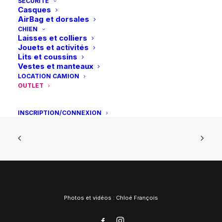
SÉCURITÉ
Casques
AirBag et dorsales
CHIEN
Laisses et colliers
Jouets et activités
Lits et coussins
Retrait en magasin
Vestes et manteaux
Gratuit
LOCATION CAMION
OUTLET
INSCRIPTION/CONNEXION
Photos et vidéos :
Chloé François