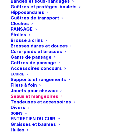
Bandes et sous-bandages
Guêtres et protèges-boulets
Hipposandales
Guêtres de transport
Cloches
Ce
PANSAGE
Eskadron | Couverture
Waldhausen |
produit
polaire Fleece Stamp
CHOIX DES OPTIONS
AJOUTER AU PANIER
Amortisseur en Gel
Étrilles
a
Bit Platinum 25 –
Basic – Noir
59,95
€
Brosse à crins
plusieurs
Golden Yellow
Brosses dures et douces
variations.
104,95
€
Cure-pieds et brosses
Les
Gants de pansage
options
Coffres de pansage
peuvent
Accessoires concours
être
choisies
ÉCURIE
Supports et rangements
sur
Filets à foin
la
Jouets pour chevaux
page
Seaux et mangeoires
du
Tondeuses et accessoires
produit
Divers
SOINS
ENTRETIEN DU CUIR
Graisses et baumes
Huiles