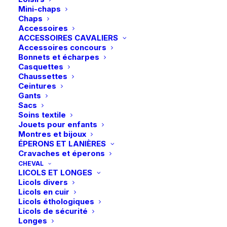
Mini-chaps
Chaps
Accessoires
ACCESSOIRES CAVALIERS
Accessoires concours
Bonnets et écharpes
Casquettes
Chaussettes
Ceintures
Gants
Sacs
Soins textile
Jouets pour enfants
Montres et bijoux
ÉPERONS ET LANIÈRES
Cravaches et éperons
CHEVAL
LICOLS ET LONGES
Accueil
Boutique
Écurie
Licols divers
Waldhausen | Cuillère à mash – Gris
Licols en cuir
Licols éthologiques
Waldhausen | Cuillère à mash – Gris
Licols de sécurité
Longes