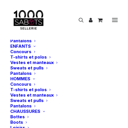
NOUVEAUTÉS
CAVALIER
FEMMES
Concours
T-shirts et polos
Vestes et manteaux
Sweats et pulls
Pantalons
ENFANTS
Concours
Waldhausen | Cuillère à mash – Gris
T-shirts et polos
Vestes et manteaux
Accueil
Waldhausen | Cuillère à mash – Gris
Sweats et pulls
Pantalons
HOMMES
Concours
T-shirts et polos
Vestes et manteaux
Sweats et pulls
Pantalons
CHAUSSURES
Bottes
Boots
Loisirs