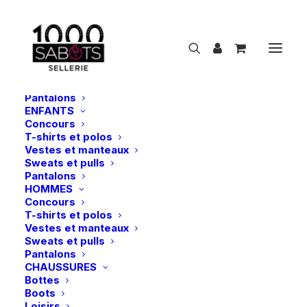
NOUVEAUTÉS
CAVALIER
FEMMES
Concours
T-shirts et polos
Vestes et manteaux
Sweats et pulls
Pantalons
ENFANTS
Concours
Samshield | Casque Miss Shield 2.0 Chrome
T-shirts et polos
Black – Noir
Vestes et manteaux
Sweats et pulls
Accueil
Pantalons
Samshield | Casque Miss Shield 2.0 Chrome Black – Noir
HOMMES
Concours
T-shirts et polos
Vestes et manteaux
Sweats et pulls
Pantalons
CHAUSSURES
Bottes
Boots
Loisirs