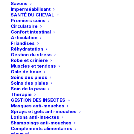
Savons
être
Imperméabilisant
choisies
SANTÉ DU CHEVAL
sur
Premiers soins
la
Circulatoire
page
Confort intestinal
du
Articulation
produit
Friandises
Réhydratation
Gestion du stress
Robe et crinière
Muscles et tendons
Gale de boue
Soins des pieds
Soins des plaies
Soin de la peau
Thérapie
GESTION DES INSECTES
Livraison gratuite dès 99€
Masques anti-mouches
en point relais
Sprays et gels anti-mouches
Lotions anti-insectes
Shampoings anti-mouches
Compléments alimentaires