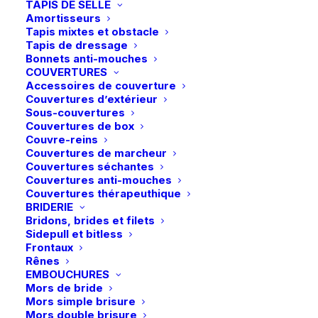
TAPIS DE SELLE
Amortisseurs
Tapis mixtes et obstacle
Tapis de dressage
Bonnets anti-mouches
Accueil
Boutique
Sécurité
Casques
COUVERTURES
Samshield | Casque Miss Shield 2.0 Chrome Black – Noir
Accessoires de couverture
Couvertures d’extérieur
Samshield | Casque Miss Shield 2.0
Sous-couvertures
Chrome Black – Noir
Couvertures de box
Couvre-reins
449,00
€
Couvertures de marcheur
Couvertures séchantes
Couvertures anti-mouches
Casque Miss Shield 2.0 – Élégance et Sécurité
Couvertures thérapeuthique
BRIDERIE
Bridons, brides et filets
Sidepull et bitless
Frontaux
Taille
Rênes
EMBOUCHURES
S
M
L
Mors de bride
Mors simple brisure
Mors double brisure
quantité