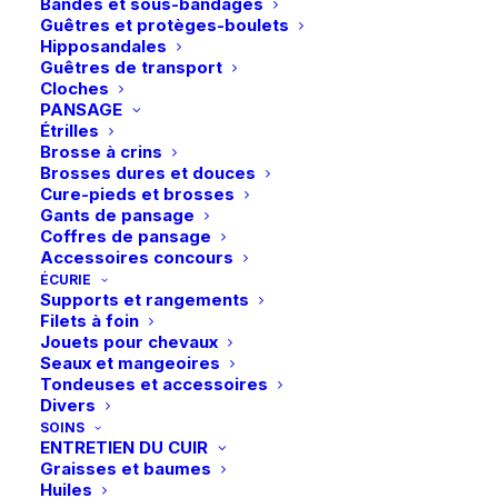
Bandes et sous-bandages
Guêtres et protèges-boulets
Hipposandales
Guêtres de transport
Cloches
Vous aimerez peut-être aussi
PANSAGE
Étrilles
Brosse à crins
Brosses dures et douces
Cure-pieds et brosses
Gants de pansage
Coffres de pansage
Accessoires concours
ÉCURIE
Supports et rangements
Filets à foin
Jouets pour chevaux
Ce
Seaux et mangeoires
FreeJump | Étriers
Kentucky | Collier Wool
produit
Tondeuses et accessoires
Soft’Up Lite – Noir/Iron
AJOUTER AU PANIER
CHOIX DES OPTIONS
– Beige
20,00
€
a
Matte
185,00
€
Divers
plusieurs
SOINS
variations.
ENTRETIEN DU CUIR
Les
Graisses et baumes
options
Huiles
peuvent