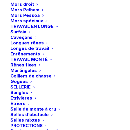
Mors droit
de
Mors Pelham
Samshield
Mors Pessoa
Mors spéciaux
|
Ajouter au panier
TRAVAIL EN LONGE
Casque
Surfaix
Caveçons
Livraison gratuite à partir de 99 euros
Miss
Longues rênes
Échange gratuit pendant 14 jours
Shield
Longes de travail
Retrait gratuit en magasin
2.0
Enrênements
TRAVAIL MONTÉ
Paiement rapide et sécurisé
Chrome
Rênes fixes
Black
Martingales
-
Colliers de chasse
Gogues
Noir
Description
SELLERIE
Sangles
Etrivières
Détails
Étriers
Selle de monte à cru
Selles d’obstacle
Selles mixtes
PROTECTIONS