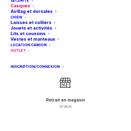
SÉCURITÉ
Casques
AirBag et dorsales
Paiements sécurisés
CHIEN
Visa – MasterCard – Bancontact
Laisses et colliers
Jouets et activités
Lits et coussins
Vestes et manteaux
LOCATION CAMION
OUTLET
Retours et échanges
sous 14 jours
INSCRIPTION/CONNEXION
Retrait en magasin
Gratuit