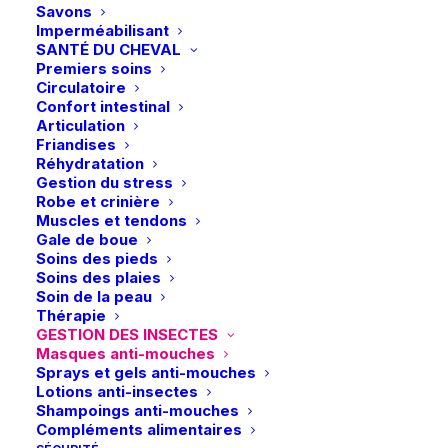
Vous aimerez peut-être aussi
Savons
Imperméabilisant
SANTÉ DU CHEVAL
Premiers soins
Circulatoire
Confort intestinal
Articulation
Friandises
Réhydratation
Gestion du stress
Robe et crinière
Muscles et tendons
Gale de boue
Soins des pieds
Soins des plaies
Soin de la peau
Thérapie
GESTION DES INSECTES
Masques anti-mouches
Sprays et gels anti-mouches
Lotions anti-insectes
Shampoings anti-mouches
Compléments alimentaires
Ce
Schockemöhle | Sangle Olymp Pro –