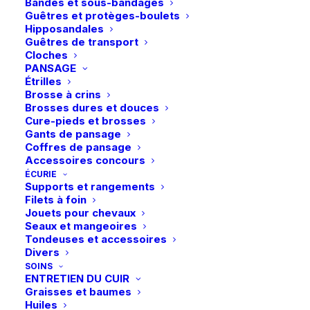
Bandes et sous-bandages
Masque
Guêtres et protèges-boulets
Livraison gratuite à partir de 99 euros
anti-
Hipposandales
Guêtres de transport
Échange gratuit pendant 14 jours
mouches
Cloches
Retrait gratuit en magasin
Visor-
PANSAGE
Étrilles
Paiement rapide et sécurisé
Tek
Brosse à crins
Full
Brosses dures et douces
-
Cure-pieds et brosses
Gants de pansage
Jay
Description
Coffres de pansage
Blue
Accessoires concours
ÉCURIE
Détails
Supports et rangements
Filets à foin
Jouets pour chevaux
Seaux et mangeoires
Tondeuses et accessoires
Divers
SOINS
ENTRETIEN DU CUIR
Graisses et baumes
Huiles