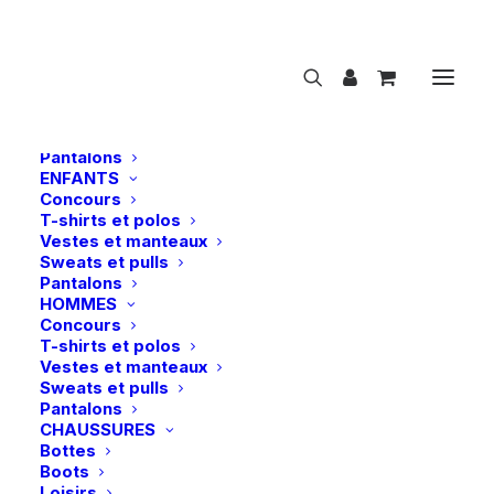
NOUVEAUTÉS
CAVALIER
FEMMES
Concours
T-shirts et polos
Vestes et manteaux
Sweats et pulls
Pantalons
ENFANTS
Concours
LeMieux | Masque anti-mouches Visor-Tek
T-shirts et polos
Full – Jay Blue
Vestes et manteaux
Sweats et pulls
Accueil
Pantalons
LeMieux | Masque anti-mouches Visor-Tek Full – Jay
HOMMES
Blue
Concours
T-shirts et polos
Vestes et manteaux
Sweats et pulls
Pantalons
CHAUSSURES
Bottes
Boots
Loisirs