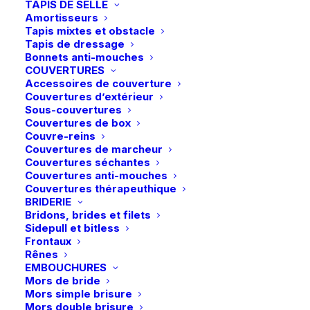
TAPIS DE SELLE
Amortisseurs
Tapis mixtes et obstacle
Tapis de dressage
Bonnets anti-mouches
COUVERTURES
Accessoires de couverture
Couvertures d’extérieur
Sous-couvertures
Couvertures de box
Couvre-reins
Couvertures de marcheur
Couvertures séchantes
Couvertures anti-mouches
Couvertures thérapeuthique
BRIDERIE
Bridons, brides et filets
Sidepull et bitless
Frontaux
Accueil
Boutique
Soin/Santé
Rênes
LeMieux | Masque anti-mouches Visor-Tek Full – Jay
EMBOUCHURES
Mors de bride
Blue
Mors simple brisure
LeMieux | Masque anti-mouches
Mors double brisure