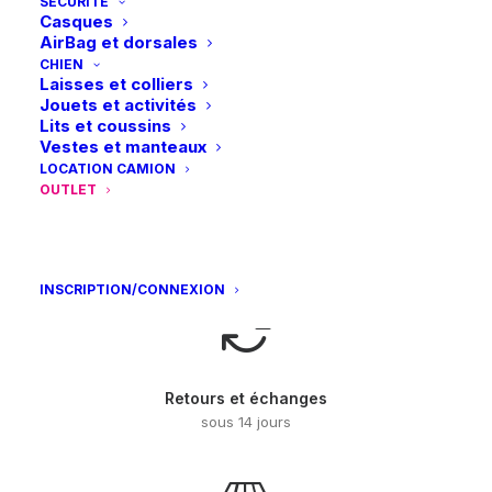
produit
SÉCURITÉ
Espresso/Argent
CHOIX DES OPTIONS
169,00
€
Casques
a
AirBag et dorsales
plusieurs
variations.
Livraison gratuite dès 99€
CHIEN
Laisses et colliers
Les
en point relais
Jouets et activités
options
Lits et coussins
peuvent
Vestes et manteaux
être
choisies
LOCATION CAMION
sur
OUTLET
la
page
Paiements sécurisés
du
Visa – MasterCard – Bancontact
produit
INSCRIPTION/CONNEXION
Retours et échanges
sous 14 jours