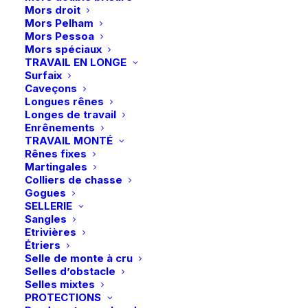
Mors droit
Visor-Tek Full – Jay Blue
Mors Pelham
Mors Pessoa
29,95
€
Mors spéciaux
TRAVAIL EN LONGE
Surfaix
Tenez les mouches irritantes à distance avec le
Caveçons
Longues rênes
masque anti-mouches Visor-Tek.
Longes de travail
Enrênements
TRAVAIL MONTÉ
Rênes fixes
Taille
Martingales
Colliers de chasse
XS
S
M
L
XL
Gogues
SELLERIE
Effacer
Sangles
Etrivières
Étriers
quantité
Selle de monte à cru
de
Selles d’obstacle
LeMieux
Selles mixtes
PROTECTIONS
|
Ajouter au panier