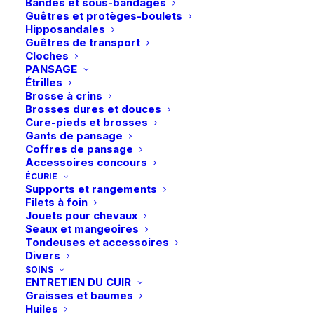
Bandes et sous-bandages
Guêtres et protèges-boulets
Hipposandales
Guêtres de transport
Cloches
PANSAGE
Étrilles
Brosse à crins
Brosses dures et douces
Cure-pieds et brosses
Gants de pansage
Coffres de pansage
Accessoires concours
ÉCURIE
Supports et rangements
Filets à foin
QHP | Sac à bottes Collection – Flamingo
36,95
€
AJOUTER AU PANIER
Jouets pour chevaux
Seaux et mangeoires
Tondeuses et accessoires
Livraison gratuite dès 99€
Divers
en point relais
SOINS
ENTRETIEN DU CUIR
Graisses et baumes
Huiles