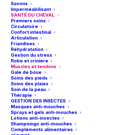
Savons
Imperméabilisant
SANTÉ DU CHEVAL
Paiements sécurisés
Premiers soins
Visa – MasterCard – Bancontact
Circulatoire
Confort intestinal
Articulation
Friandises
Réhydratation
Gestion du stress
Robe et crinière
Retours et échanges
Muscles et tendons
sous 14 jours
Gale de boue
Soins des pieds
Soins des plaies
Soin de la peau
Thérapie
GESTION DES INSECTES
Masques anti-mouches
Retrait en magasin
Sprays et gels anti-mouches
Gratuit
Lotions anti-insectes
Shampoings anti-mouches
Compléments alimentaires