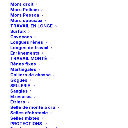
Mors droit
Mors Pelham
Description
Mors Pessoa
Mors spéciaux
TRAVAIL EN LONGE
Détails
Surfaix
Caveçons
Longues rênes
Longes de travail
Enrênements
TRAVAIL MONTÉ
Rênes fixes
Martingales
Colliers de chasse
Gogues
Vous aimerez peut-être aussi
SELLERIE
Sangles
Etrivières
Étriers
Selle de monte à cru
Selles d’obstacle
Selles mixtes
PROTECTIONS