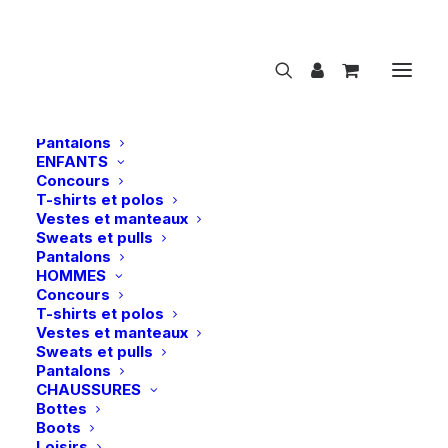
NOUVEAUTÉS
CAVALIER
FEMMES
Concours
T-shirts et polos
Vestes et manteaux
Sweats et pulls
Pantalons
ENFANTS
Concours
Unika | Comfort Wrap
T-shirts et polos
Vestes et manteaux
Accueil
Unika | Comfort Wrap
Sweats et pulls
Pantalons
HOMMES
Concours
T-shirts et polos
Vestes et manteaux
Sweats et pulls
Pantalons
CHAUSSURES
Bottes
Boots
Loisirs