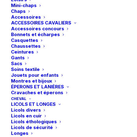
Mini-chaps
Chaps
Accessoires
ACCESSOIRES CAVALIERS
Accessoires concours
Bonnets et écharpes
Casquettes
Chaussettes
Ceintures
Gants
Sacs
Soins textile
Jouets pour enfants
Montres et bijoux
ÉPERONS ET LANIÈRES
Cravaches et éperons
CHEVAL
LICOLS ET LONGES
Accueil
Boutique
Soin/Santé
Unika | Comfort Wrap
Licols divers
Licols en cuir
Unika | Comfort Wrap
Licols éthologiques
Licols de sécurité
15,00
€
Longes