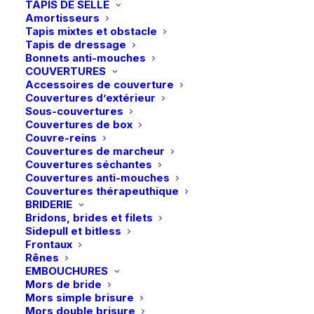
TAPIS DE SELLE
Amortisseurs
Comfort Wrap est une bande à base d’oxyde de zinc
Tapis mixtes et obstacle
et enrichie d’éléments ayant un effet anti-fatigue,
Tapis de dressage
drainant et émollient sur les membres.
Bonnets anti-mouches
COUVERTURES
Accessoires de couverture
Couvertures d’extérieur
En stock
Sous-couvertures
Couvertures de box
Couvre-reins
quantité
Couvertures de marcheur
de
Couvertures séchantes
Unika
Couvertures anti-mouches
Couvertures thérapeuthique
|
Ajouter au panier
BRIDERIE
Comfort
Bridons, brides et filets
Livraison gratuite à partir de 99 euros
Wrap
Sidepull et bitless
Frontaux
Échange gratuit pendant 14 jours
Rênes
Retrait gratuit en magasin
EMBOUCHURES
Mors de bride
Paiement rapide et sécurisé
Mors simple brisure
Mors double brisure