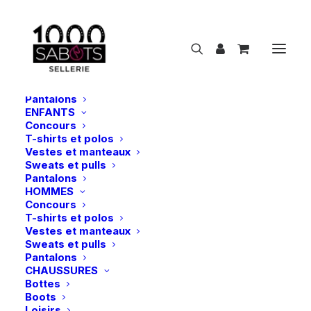
NOUVEAUTÉS
CAVALIER
FEMMES
Concours
T-shirts et polos
Vestes et manteaux
Sweats et pulls
Pantalons
ENFANTS
Concours
Ungula | Onguent Sport+ – Hiver/Mi-Saison
T-shirts et polos
Vestes et manteaux
Accueil
Ungula | Onguent Sport+ – Hiver/Mi-Saison
Sweats et pulls
Pantalons
HOMMES
Concours
T-shirts et polos
Vestes et manteaux
Sweats et pulls
Pantalons
CHAUSSURES
Bottes
Boots
Loisirs