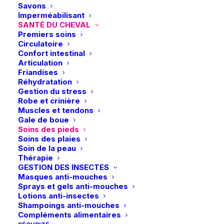
Savons
choisies
choisies
Imperméabilisant
sur
sur
SANTÉ DU CHEVAL
la
la
Premiers soins
page
page
Circulatoire
du
du
Confort intestinal
produit
produit
Articulation
Friandises
Réhydratation
Gestion du stress
Robe et crinière
Muscles et tendons
Gale de boue
Soins des pieds
Soins des plaies
Soin de la peau
Thérapie
Livraison gratuite dès 99€
GESTION DES INSECTES
en point relais
Masques anti-mouches
Sprays et gels anti-mouches
Lotions anti-insectes
Shampoings anti-mouches
Compléments alimentaires