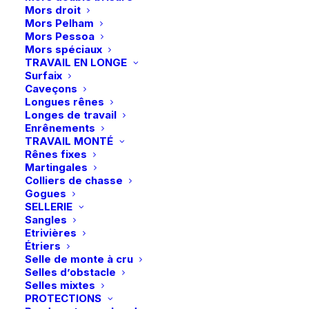
de
Mors droit
Ungula
Mors Pelham
Mors Pessoa
|
Ajouter au panier
Mors spéciaux
Onguent
TRAVAIL EN LONGE
Surfaix
Livraison gratuite à partir de 99 euros
Sport+
Caveçons
Échange gratuit pendant 14 jours
-
Longues rênes
Retrait gratuit en magasin
Hiver/Mi-
Longes de travail
Enrênements
Paiement rapide et sécurisé
Saison
TRAVAIL MONTÉ
Rênes fixes
Martingales
Colliers de chasse
Description
Gogues
SELLERIE
Sangles
Détails
Etrivières
Étriers
Selle de monte à cru
Selles d’obstacle
Selles mixtes
PROTECTIONS