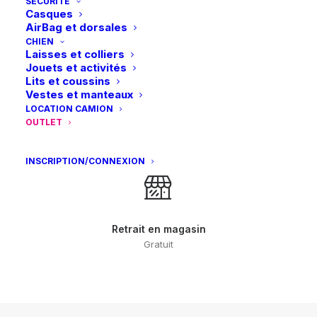
SÉCURITÉ
Casques
Paiements sécurisés
AirBag et dorsales
Visa – MasterCard – Bancontact
CHIEN
Laisses et colliers
Jouets et activités
Lits et coussins
Vestes et manteaux
LOCATION CAMION
Retours et échanges
OUTLET
sous 14 jours
INSCRIPTION/CONNEXION
Retrait en magasin
Gratuit