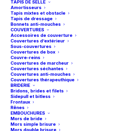
TAPIS DE SELLE
Amortisseurs
Accueil
Boutique
Soin/Santé
Tapis mixtes et obstacle
Ungula | Onguent Sport+ – Hiver/Mi-Saison
Tapis de dressage
Bonnets anti-mouches
Ungula | Onguent Sport+ – Hiver/Mi-
COUVERTURES
Accessoires de couverture
Saison
Couvertures d’extérieur
Sous-couvertures
Plage
16,90
€
–
30,90
€
Couvertures de box
de
Couvre-reins
prix :
Couvertures de marcheur
Onguent Sport+ Hiver/Mi-Saison Ungula Naturalis
Couvertures séchantes
16,90 €
: la haute protection des chevaux sollicités
Couvertures anti-mouches
à
Couvertures thérapeuthique
30,90 €
BRIDERIE
Bridons, brides et filets
Sidepull et bitless
Contenance
Frontaux
Rênes
480ml
1L
EMBOUCHURES
Mors de bride
Mors simple brisure
quantité
Mors double brisure