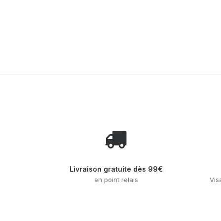
peuvent
peuvent
être
être
choisies
choisies
sur
sur
la
la
page
page
du
du
produit
produit
Livraison gratuite dès 99€
en point relais
Vis