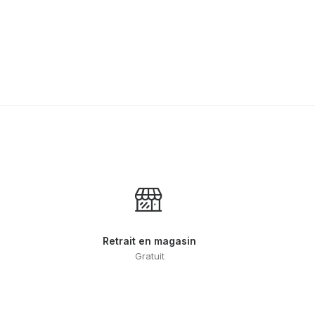
peuvent
être
choisies
sur
la
page
du
produit
Retrait en magasin
Gratuit