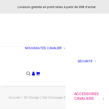
Concours
Livraison gratuite en point relais à partir de 99€ d'achat
T-shirts et polo
Vestes et
manteaux
Sweats et pulls
Pantalons
CHAUSSURES
NOUVEAUTÉS
CAVALIER
Bottes
SÉCURITÉ
C
Boots
Ai
Loisirs
do
Mini-chaps
Chaps
Accessoires
ACCESSOIRES
Accueil
SD Design | Set Dressage Donut – Brun
CAVALIERS