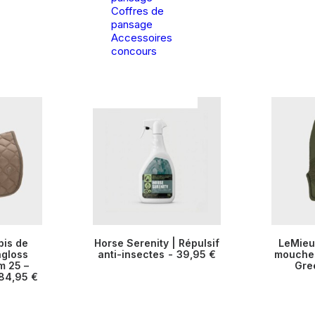
Coffres de
pansage
Accessoires
concours
Ce
Ce
pis de
Horse Serenity | Répulsif
LeMieux
produit
produit
TIONS
hgloss
anti-insectes
CHOIX DES OPTIONS
39,95
€
mouches
CHOIX
a
a
m 25 –
Gre
plusieurs
plusieurs
84,95
€
variations.
variations
Les
Les
options
options