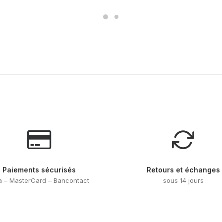
peuvent
peuvent
être
être
choisies
choisies
sur
sur
la
la
page
page
du
du
produit
produit
Paiements sécurisés
Retours et échanges
a – MasterCard – Bancontact
sous 14 jours