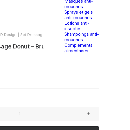
Masques anti-
mouches
Sprays et gels
anti-mouches
Lotions anti-
insectes
Shampoings anti-
D Design | Set Dressage Donut – Brun
mouches
Compléments
sage Donut – Brun
alimentaires