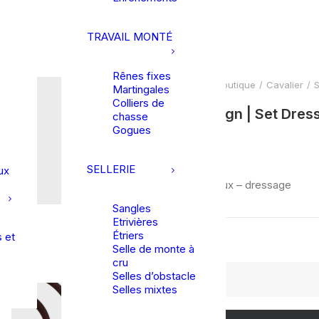
TRAVAIL MONTÉ
Rênes fixes
Accueil
Boutique
Cavalier
S
Martingales
Colliers de
SD Design | Set Dres
chasse
Gogues
2,70
€
SELLERIE
ux
Set cheveux – dressage
Sangles
Etrivières
Étriers
 et
En stock
Selle de monte à
cru
quantité
Selles d’obstacle
de
Selles mixtes
SD