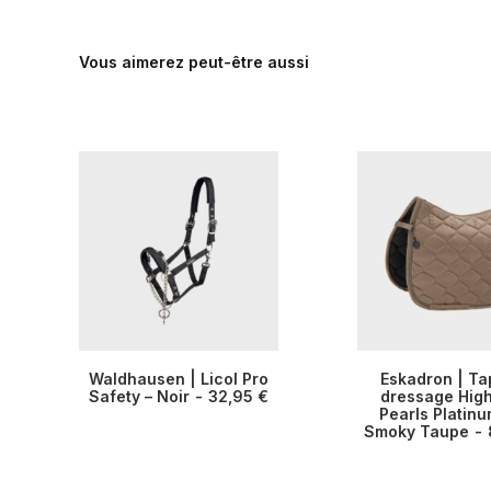
Vous aimerez peut-être aussi
Ce
Ce
Waldhausen | Licol Pro
Eskadron | Ta
produit
produit
Safety – Noir
CHOIX DES OPTIONS
32,95
€
CHOIX DES OP
dressage Hig
a
a
Pearls Platinu
plusieurs
plusieurs
Smoky Taupe
variations.
variations.
Les
Les
options
options