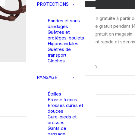
Design
PROTECTIONS
|
Livraison gratuite à partir 
Set
Bandes et sous-
Échange gratuit pendant 14
bandages
Dressage
Guêtres et
Retrait gratuit en magasin
Donut
protèges-boulets
Paiement rapide et sécuri
-
Hipposandales
Guêtres de
Brun
transport
Cloches
Description
PANSAGE
Détails
Étrilles
Brosse à crins
Brosses dures et
douces
Cure-pieds et
brosses
Gants de
pansage