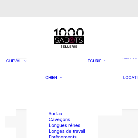
s
Mors de bride
Mors simple
brisure
Mors double
brisure
Supports 
Mors droit
rangemen
Mors Pelham
Filets à fo
Mors Pessoa
Jouets p
CHEVAL
ÉCURIE
Mors spéciaux
chevaux
Laisses et
Seaux et
colliers
mangeoir
CHIEN
LOCAT
asques
Jouets et
Tondeuse
rBag et
activités
accessoi
rsales
Lits et coussins
TRAVAIL EN
Divers
Vestes et
LONGE
manteaux
Surfaix
Caveçons
Longues rênes
Longes de travail
Enrênements