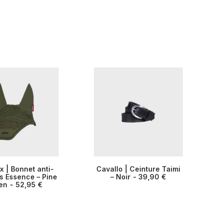
Ce
 | Bonnet anti-
Cavallo | Ceinture Taimi
produit
 Essence – Pine
 DES OPTIONS
CHOIX DES OPTIONS
– Noir
39,90
€
a
en
52,95
€
plusieurs
.
variations.
Les
options