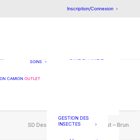
CHEVAL
Inscription/Connexion
Premiers soins
Circulatoire
Confort intestinal
Articulation
et
Friandises
ts
Réhydratation
in
Gestion du stress
our
Robe et crinière
SOINS
Muscles et
tendons
es
Gale de boue
ION CAMION
OUTLET
s et
Soins des pieds
res
Soins des plaies
Soin de la peau
Thérapie
GESTION DES
INSECTES
SD Design | Set Dressage Donut – Brun