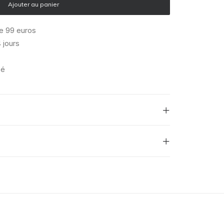
Ajouter au panier
de 99 euros
 jours
sé