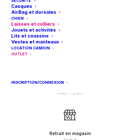
SÉCURITÉ
Casques
AirBag et dorsales
CHIEN
Laisses et colliers
Jouets et activités
Lits et coussins
Paiements sécurisés
Vestes et manteaux
Visa – MasterCard – Bancontact
LOCATION CAMION
OUTLET
INSCRIPTION/CONNEXION
Retours et échanges
sous 14 jours
Retrait en magasin