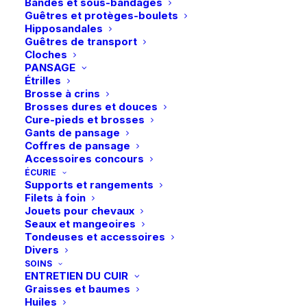
Bandes et sous-bandages
Retrait gratuit en magasin
-
Guêtres et protèges-boulets
Paiement rapide et sécurisé
Brun
Hipposandales
Guêtres de transport
Cloches
PANSAGE
Description
Étrilles
Brosse à crins
Brosses dures et douces
Détails
Cure-pieds et brosses
Gants de pansage
Coffres de pansage
Accessoires concours
ÉCURIE
Supports et rangements
Filets à foin
Jouets pour chevaux
Seaux et mangeoires
Tondeuses et accessoires
Vous aimerez peut-être aussi
Divers
SOINS
ENTRETIEN DU CUIR
Graisses et baumes
Huiles