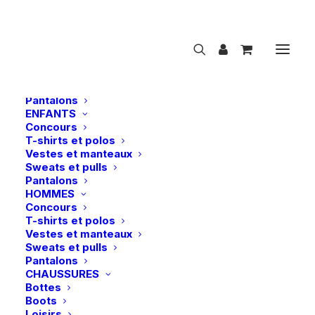
NOUVEAUTÉS
CAVALIER
FEMMES
Concours
T-shirts et polos
Vestes et manteaux
Sweats et pulls
Pantalons
ENFANTS
Concours
Kentucky | Collier Velvet Leather – Brun
T-shirts et polos
Vestes et manteaux
Accueil
Kentucky | Collier Velvet Leather – Brun
Sweats et pulls
Pantalons
HOMMES
Concours
T-shirts et polos
Vestes et manteaux
Sweats et pulls
Pantalons
CHAUSSURES
-50%
Bottes
Boots
Loisirs