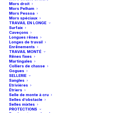
Mors droit
initial
actuel
Mors Pelham
Le collier Velvet Leather a un look très chic grâce à
était :
est :
Mors Pessoa
son aspect « velours » très élégant.
34,99 €.
17,50 €.
Mors spéciaux
TRAVAIL EN LONGE
Surfaix
Caveçons
Taille chien
Longues rênes
Longes de travail
Enrênements
ML
S
XS
TRAVAIL MONTÉ
Rênes fixes
Effacer
Martingales
Colliers de chasse
quantité
Gogues
de
SELLERIE
Sangles
Kentucky
Etrivières
|
Ajouter au panier
Étriers
Collier
Selle de monte à cru
Selles d’obstacle
Livraison gratuite à partir de 99 euros
Velvet
Selles mixtes
Échange gratuit pendant 14 jours
Leather
PROTECTIONS