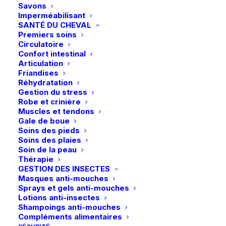
Savons
Imperméabilisant
SANTÉ DU CHEVAL
Premiers soins
Circulatoire
Confort intestinal
Articulation
Friandises
Réhydratation
Gestion du stress
Robe et crinière
Muscles et tendons
Gale de boue
Soins des pieds
Soins des plaies
Soin de la peau
Thérapie
GESTION DES INSECTES
Masques anti-mouches
HFI | Arrêts de martingale – Brun
1,95
€
Sprays et gels anti-mouches
AJOUTER AU PANIER
Lotions anti-insectes
Shampoings anti-mouches
Livraison gratuite dès 99€
Compléments alimentaires
en point relais