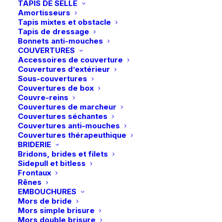
TAPIS DE SELLE
Amortisseurs
Tapis mixtes et obstacle
Tapis de dressage
Bonnets anti-mouches
COUVERTURES
Accessoires de couverture
Couvertures d’extérieur
Sous-couvertures
Couvertures de box
Couvre-reins
Couvertures de marcheur
Couvertures séchantes
Couvertures anti-mouches
Couvertures thérapeuthique
BRIDERIE
Accueil
Boutique
Chien
Bridons, brides et filets
Kentucky | Collier Velvet Leather – Brun
Sidepull et bitless
Frontaux
Kentucky | Collier Velvet Leather –
Rênes
Brun
EMBOUCHURES
Mors de bride
Le
Le
34,99
€
17,50
€
Mors simple brisure
Mors double brisure
prix
prix